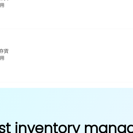
用
存貨
用
st inventory man