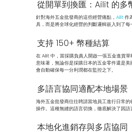
從開單到換匯：Ailit 的
針對海外五金批發商的這些經營痛點，
Ailit
作
具，而是將全球化經營的判斷邏輯嵌入到了每
支持 150+ 幣種結算
在 Ailit 中，當採購負責人開啟一張五金進貨
意味著，無論你是採購日本的五金零件還是美國
會自動確保每一分利潤都在監控之下。
多語言協同適配本地場景
海外五金批發商往往聘請當地員工進行日常的
操作。這種無縫的語言切換，徹底解決了因語
本地化進銷存與多店協同