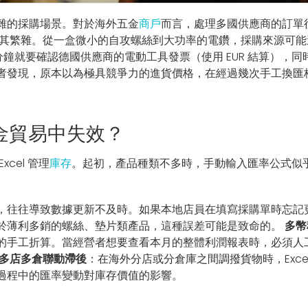
雜的採購場景。對於海外五金
商戶
而言，處理多國供應商的訂單
 極其繁雜。從一盒微小的自攻螺絲到大功率的電鑽，採購來源可
分鐘就要確認德國供應商的電動工具發票（使用 EUR 結算），同
者發現，原本以為極具競爭力的進貨價格，在經過幾次手工換匯
五金貿易中失效？
cel 管理
庫存
。起初，產品種類不多時，手動輸入匯率公式似
，往往導致數據更新不及時。如果本地店員在填寫採購單時忘記
於薄利多銷的螺絲、墊片類產品，這種誤差可能是致命的。
多幣
的手工折算。當經營者想要查看本月的整體利潤報表時，必須人
多店多倉聯動滯後
：在海外分店或分倉庫之間調撥貨物時，Excel
過程中的匯率變動對庫存價值的影響。