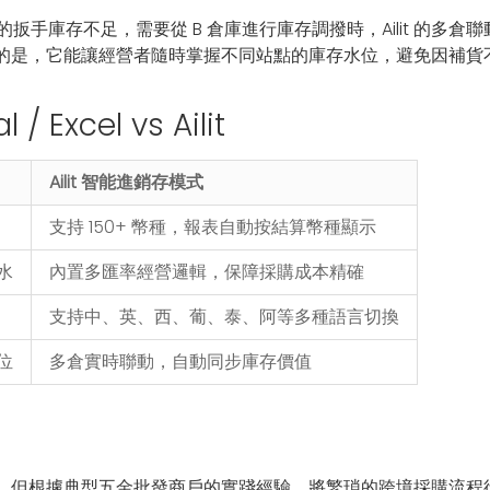
的扳手庫存不足，需要從 B 倉庫進行庫存調撥時，Ailit 的多
的是，它能讓經營者隨時掌握不同站點的庫存水位，避免因補貨
Excel vs Ailit
Ailit 智能進銷存模式
支持 150+ 幣種，報表自動按結算幣種顯示
水
內置多匯率經營邏輯，保障採購成本精確
支持中、英、西、葡、泰、阿等多種語言切換
位
多倉實時聯動，自動同步庫存價值
據典型五金批發商戶的實踐經驗，將繁瑣的跨境採購流程從 Exce