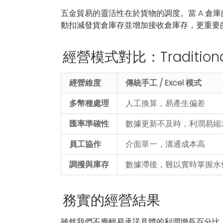
五金貿易的靈活性在於貨物的調度。當 A 倉庫
動扣減發貨倉庫存並增加接收倉庫存，更重要
經營模式對比：Traditional / 
經營維度
傳統手工 / Excel 模式
多幣種處理
人工換算，易產生偏差
匯率準確性
數據更新不及時，利潤易縮
員工協作
介面單一，溝通成本高
調撥與庫存
數據滯後，難以實時掌握水
務實的經營結果
雖然我們不應輕易承諾具體的利潤增長百分比，但根