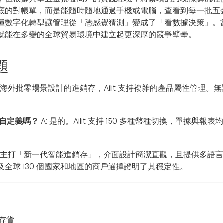
待月底的對帳單，而是能隨時隨地通過手機或電腦，查看到每一批
種數字化轉型讓管理從「憑感覺猜測」變成了「看數據決策」。
就能在多變的全球貿易環境中建立起更深厚的競爭壁壘。
題
專為海外批零場景設計的進銷存，Ailit 支持複雜的產品屬性管
以自定義嗎？
A: 是的。Ailit 支持 150 多種幣種切換，單
Ailit 主打「新一代智能進銷存」，介面設計簡潔直觀，且提供
全球 130 個國家和地區的商戶選擇證明了其穩定性。
蹤存貨