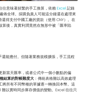
往往意味著頻繁的手工換算，依賴
Excel
記錄
能遍佈全球。採購負責人可能這分鐘還在處理來
時還得支付中國工廠的貨款（使用 CNY）。在
核算後，真實利潤竟然在無形中被「匯率陷
乎還能應付。但隨著業務規模擴張，手工流程
更新當天匯率，或者公式中一個小數點的偏
種結算的對帳難度大
：傳統表格難以高效處理
工將所有不同幣種的單據逐一轉換回本幣。這
 難以實時同步庫存價值的變動。Excel 往往只