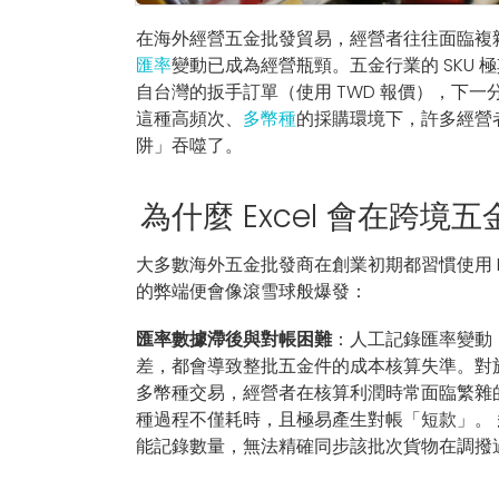
在海外經營五金批發貿易，經營者往往面臨複
匯率
變動已成為經營瓶頸。五金行業的 SKU
自台灣的扳手訂單（使用 TWD 報價），下一
這種高頻次、
多幣種
的採購環境下，許多經營
阱」吞噬了。
為什麼 Excel 會在跨境
大多數海外五金批發商在創業初期都習慣使用 Ex
的弊端便會像滾雪球般爆發：
匯率數據滯後與對帳困難
：人工記錄匯率變動
差，都會導致整批五金件的成本核算失準。對
多幣種交易，經營者在核算利潤時常面臨繁雜
種過程不僅耗時，且極易產生對帳「短款」。
能記錄數量，無法精確同步該批次貨物在調撥