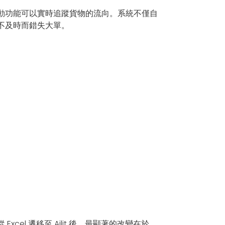
倉聯動功能可以實時追蹤貨物的流向。系統不僅自
不及時而錯失大單。
l 遷移至 Ailit 後，最顯著的改變在於