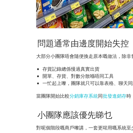
問題通常由邊度開始失控
大部分小團隊唔會隨便換走原本嘅做法，除非
存貨記錄總係慢過真實出貨
開單、存貨、對數分散喺唔同工具
一忙起上嚟，團隊就只可以靠表格、聊天同
當團隊開始比較
分銷庫存系統
同
批發進銷存
時
小團隊應該優先睇乜
對呢個階段嘅商戶嚟講，一套更啱用嘅系統至