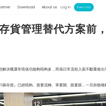
Log in
Partner
Download
About us
Free trial
存貨管理替代方案前，先
想解決嘅通常唔係功能夠唔夠多，而係日常流程入面不斷重複出現
只睇存貨』已經唔夠。貨要流轉、單要開、賬要跟，一旦拆散喺