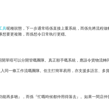
工具
呢種狀態，下一步通常唔係直接上重系統，而係先將流程做
隊想要更複雜，而係想令日常執行更穩。
到存貨同開單唔可以分開管嘅團隊。真正順手嘅系統，應該令貨物流
返入同一條工作流嘅團隊。佢主打簡單易用，亦支援多語言、多
功能再多啲』，而係『忙嘅時候都仲用得落去』。如果一間店仲