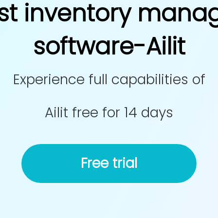
st inventory man
software-Ailit
Experience full capabilities of
Ailit free for 14 days
Free trial