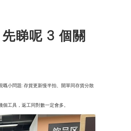
睇呢 3 個關
嘅小問題: 存貨更新慢半拍、開單同存貨分散
幾個工具，返工同對數一定會多。