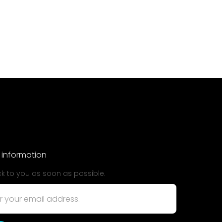
 information
ck to you as soon as possible.