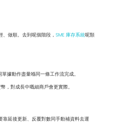
輕、做順。去到呢個階段，
SME 庫存系統
呢類
轉同單據動作盡量喺同一條工作流完成。
貨幣，對成長中嘅細商戶會更實際。
要靠延後更新、反覆對數同手動補資料去運