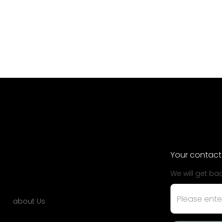
Your contact
We will get ba
about Us