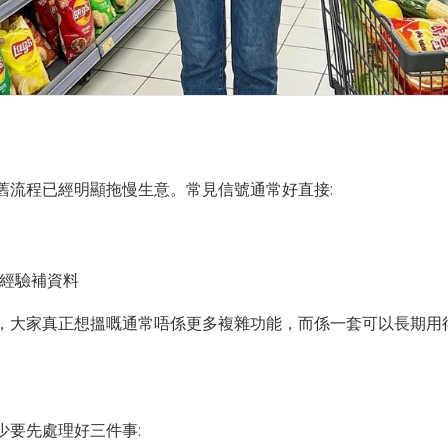
舊流程已經明顯拖慢生意。常見信號通常好直接:
經驗補資料
，大家真正想搵嘅通常唔係更多複雜功能，而係一套可以長期用
少要先處理好三件事: