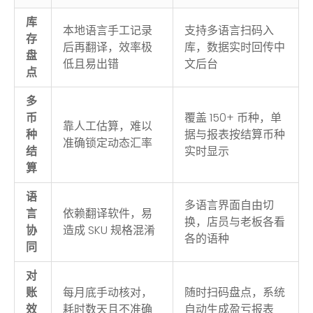
库
本地语言手工记录
支持多语言扫码入
存
后再翻译，效率极
库，数据实时回传中
盘
低且易出错
文后台
点
多
币
覆盖 150+ 币种，单
靠人工估算，难以
种
据与报表按结算币种
准确锁定动态汇率
结
实时显示
算
语
多语言界面自由切
言
依赖翻译软件，易
换，店员与老板各看
协
造成 SKU 规格混淆
各的语种
同
对
账
每月底手动核对，
随时扫码盘点，系统
效
耗时数天且不准确
自动生成盈亏报表