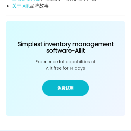
关于 Ailit
品牌故事
Simplest inventory management
software-Ailit
Experience full capabilities of
Ailit free for 14 days
免费试用