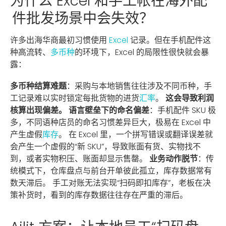
为什么 Excel 和手工帐在海外配
件批发场景中会失效？
许多出海华商最初习惯使用
Excel
记录。但在手机配件这
种高流转、
多币种
的环境下，Excel 的局限性很快就会暴
露：
多币种结算难题
：采购与本地销售往往涉及不同币种，手
工记录难以实时锁定每批货物的进货
汇率
。
这会导致利润
核算出现偏差。
语言壁垒下的命名偏差
：手机配件 SKU 极
多，不同语种店员的命名习惯差异巨大，极易在 Excel 中
产生虚假
库存
。 在 Excel 里，一个拼写错误或翻译误差就
会产生一个虚假的“新 SKU”，导致账面有货、实物找不
到，或者实物积压、账面却显示售罄。
业务动作脱节
：传
统模式下，仓库盘点与前台开单彼此孤立，库存数据常有
数天滞后。 手工对账无法实现“扫码即扣库存”，老板在决
策补货时，看到的库存数据往往存在严重的滞后。