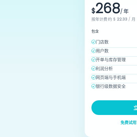
268
$
/ 年
按年计费·约
$
22.33
/ 月
包含
门店数
用户数
开单与库存管理
利润分析
网页端与手机端
银行级数据安全
免费试用