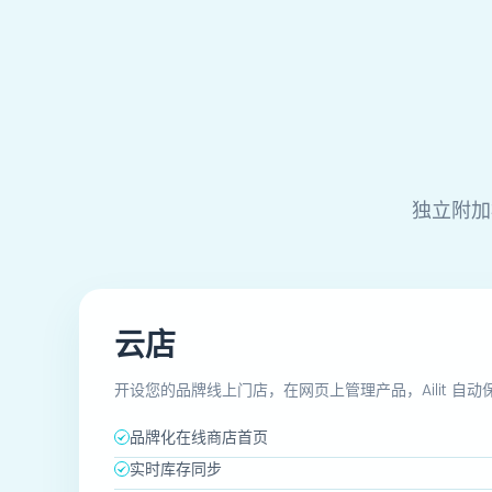
多规格
多单位
商品套装
独立附加
销售管理
云店
销售单
开设您的品牌线上门店，在网页上管理产品，Ailit 自
历史价格记忆
品牌化在线商店首页
实时库存同步