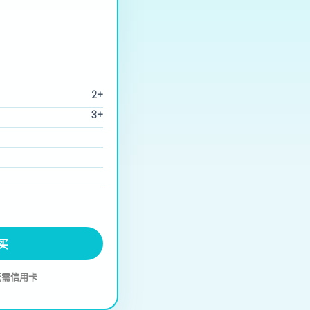
2+
3+
买
 无需信用卡