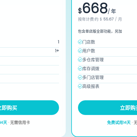
668
$
/ 年
按年计费·约
$
55.67
/ 月
包含单店版全部功能，另加
1
门店数
1+
用户数
多仓库管理
库存调拨
多门店管理
高级报表
立即购买
立即购
14天
· 无需信用卡
免费试用14天
·