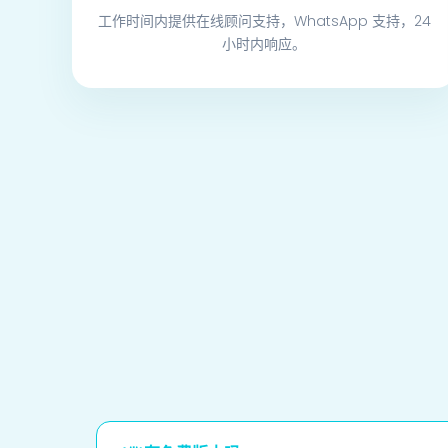
工作时间内提供在线顾问支持，WhatsApp 支持，24
小时内响应。
账户管理
收付款
其他收支
资金流水
转账
客户/供应商管理