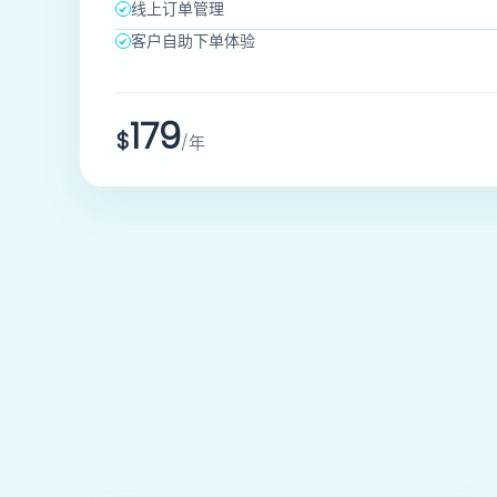
线上订单管理
发票共享
客户自助下单体验
销售订单
179
$
/年
报价单
采购与库存管理
采购
采购订单