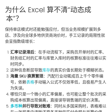
为什么 Excel 算不清“动态成
本”？
保持单店模式时还能勉强应付，但当业务规模扩展到多
店、涉及向全球多地供货商询价时，手工记录的局限性就
会呈指数级增长：
汇率记录滞后
：在手动流程下，采购员开单时的汇率、
财务结汇时的汇率与库管入库时的核算标准往往难以实
时同步。
这种信息断层导致
库存
的真实价值长期处于模糊状态。
海量 SKU 换算繁琐
：汽配行业动辄成百上千个零件编
号，依赖
表格
手动输入公式不仅效率低，且极易产生人
为失误。
哪怕只是一个微小的汇率偏差，也可能让整个批次的采
购成本核算出现偏离，直接误导销售端的定价决策。
多币种
并行导致对账难
：同时从多国采购时，表格难以