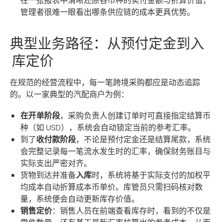
在一张报表中清晰还原各币种的实付金额与折算价值，
管理者很难一眼看出哪条供应链的成本更具优势。
典型业务路径：从预付定金到入
库定价
在规范的经营流程中，每一笔跨境采购都应是动态追踪
的。以一家典型的汽配商户为例：
在开单阶段
，采购负责人创建订单时可直接指定结算币
种（如 USD），系统会自动锁定当前的参考汇率。
到了
收付款阶段
，不论是预付定金还是结算尾款，系统
会完整记录每一笔流水发生时的汇率，确保财务账目与
实际支出严密对齐。
货物到达并准备
入库
时，系统将基于实际支付的加权平
均成本自动折算成本币单价。库管员只需扫码核对数
量，系统便会自动更新库存价值。
销售定价
：销售人员在前端查看库存时，看到的不仅是