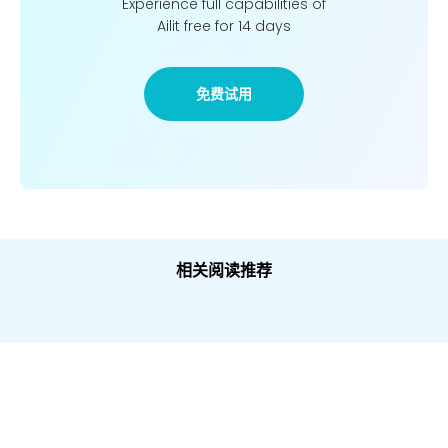
Experience full capabilities of
Ailit free for 14 days
免费试用
相关阅读推荐