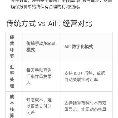
零件数量，还有基于最新汇率核算出的参考成本，从而
确保报价单始终保有合理的利润空间。
传统方式 vs Ailit 经营对比
经
营
传统手动/Excel
Ailit 数字化模式
环
模式
节
汇
每天手动查询
率
支持 150+ 币种，单据
汇率并重复录
处
自动关联实时汇率
入
理
成
静态成本，难
本
支持结算币种与本币双
以覆盖支付时
核
重显示，实现动态核算
间差
算