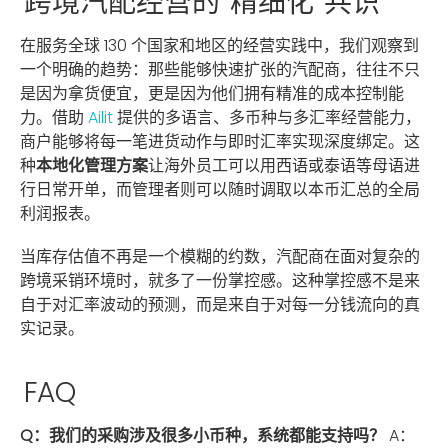
跨境汽配经营的“精细化”共识
在服务全球 130 个国家和地区的经营实践中，我们观察到
一个明确的趋势：那些能够快速扩张的汽配商，往往不只
是因为拿货便宜，更是因为他们拥有精准的成本控制能
力。借助
Ailit
提供的多语言、多币种与多汇率经营能力，
商户能够将每一笔进货动作与即时汇率实现深度绑定。这
种
本地化管理方案
让海外员工可以用西语或泰语等母语进
行日常开单，而管理者则可以随时调取以本币汇总的全局
利润报表。
当库存估值不再是一个模糊的约数，汽配商在面对复杂的
跨境采销环境时，就多了一份掌控感。这种掌控感不是来
自于对汇率波动的预测，而是来自于对每一分钱流向的真
实记录。
FAQ
Q：我们的采购涉及很多小币种，系统都能支持吗？
A：