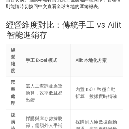
則能隨時切換回中文查看全球各地的匯總報表。
經營維度對比：傳統手工 vs Ailit
智能進銷存
經
營
手工 Excel 模式
Ailit 本地化方案
維
度
匯
需人工查詢並逐筆
率
內置 150+ 幣種自動
換算，效率低且易
處
折算，數據實時精確
出錯
理
採
採購與庫存數據脫
購
採購到入庫數據自動
節，需額外人手補
流
聯通，流程自動同步