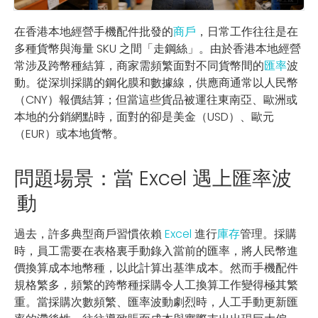
在香港本地經營手機配件批發的
商戶
，日常工作往往是在
多種貨幣與海量 SKU 之間「走鋼絲」。由於香港本地經營
常涉及跨幣種結算，商家需頻繁面對不同貨幣間的
匯率
波
動。從深圳採購的鋼化膜和數據線，供應商通常以人民幣
（CNY）報價結算；但當這些貨品被運往東南亞、歐洲或
本地的分銷網點時，面對的卻是美金（USD）、歐元
（EUR）或本地貨幣。
問題場景：當 Excel 遇上匯率波
動
過去，許多典型商戶習慣依賴
Excel
進行
庫存
管理。採購
時，員工需要在表格裏手動錄入當前的匯率，將人民幣進
價換算成本地幣種，以此計算出基準成本。然而手機配件
規格繁多，頻繁的跨幣種採購令人工換算工作變得極其繁
重。當採購次數頻繁、匯率波動劇烈時，人工手動更新匯