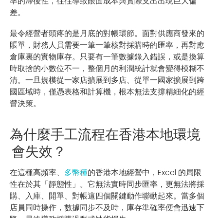
率的滯後性，往往導致賬面成本與實際支出出現巨大偏
差。
最令經營者頭疼的是月底的對帳環節。面對供應商發來的
賬單，財務人員需要一筆一筆核對採購時的匯率，再對應
倉庫裏的實物庫存。只要有一筆數據錄入錯誤，或是換算
時取捨的小數位不一，整個月的利潤統計就會變得模糊不
清。一旦規模從一家店擴展到多店、從單一國家擴展到跨
國區域時，僅憑表格和計算機，根本無法支撐精細化的經
營決策。
為什麼手工流程在香港本地環境
會失效？
在這種高頻率、
多幣種
的香港本地經營中，Excel 的局限
性在於其「靜態性」。它無法實時同步匯率，更無法將採
購、入庫、開單、對帳這四個關鍵動作聯動起來。當多個
店員同時操作，數據同步不及時，庫存準確率便會迅速下