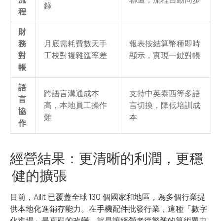
錄
程
財
務
月底需耗費數天手
報表按結算幣種即時
對
工校對複雜匯率差
顯示，實現一鍵對帳
帳
語
跨語言溝通成本
支持中英泰西等多語
言
高，本地員工操作
言切換，降低培訓成
協
難
本
作
經營結果：更清晰的利潤，更穩
健的擴張
目前，Ailit 已覆蓋全球 130 個國家和地區，為多個行業提
供本地化進銷存能力。在手機配件批發行業，這種「數字
化進場」最直觀的改變，就是讓經營者從繁雜的算術題中