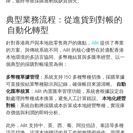
降，最終導致採購過剩或缺貨損失。
典型業務流程：從進貨到對帳的
自動化轉型
針對香港商戶與本地批零售商戶的痛點，
Ailit
提供了專業
的方案。與傳統系統不同，Ailit 的核心優勢在於適配香港
本地環境的多語言協同、多幣種結算與多匯率經營。以一
個典型的採購對帳場景為例：
多幣種單據管理
：系統支持 150 多種幣種切換，採購單據
可直接按結算幣種顯示與記錄，確保帳目來源清晰。
自動
化匯率核算
：Ailit 內置匯率管理功能，系統會根據設定自
動處理跨幣種成本換算，避免人工計算錯誤。
本地化經營
對帳
：系統自動將採購成本折算成本地經營幣種，實現庫
存價值與利潤的即時分析。
此外，Ailit 支持中、英、西、葡、阿拉伯語、泰語等多種
語言切換。這讓本地聘請的員工也能無障礙操作，管理者