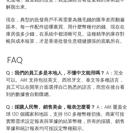
解脫出來。
現在，典型的批發商戶不再需要為幾毛錢的匯率差而翻遍
賬本。每一件配件從哪裏買、用什麼幣種付的錢、現在在
庫房值多少錢，在系統中都清晰可見。這種精準的庫存對
帳與成本核算，才是香港批發生意穩健擴張的底氣所在。
FAQ
Q：我們的員工多是本地人，不懂中文能用嗎？
A：完全
可以。Ailit 支持包括英文、西班牙文、泰文等多種語言，
員工可以在開單介面選擇自己熟悉的語言，而您在後台看
到的數據會自動匯總。
Q：採購人民幣、銷售美金，報表怎麼看？
A：Ailit 覆蓋全
球 130 個國家和地區，支持 150 多種幣種切換。商家可按
實際需求設定報表與單據的結算幣種，所有的採購、銷售
單據和統計報表均可按設定幣種顯示。