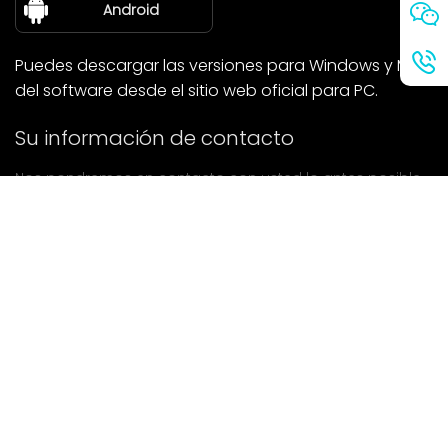
sobre nosotros
Android
Puedes descargar las versiones para Windows y Mac
del software desde el sitio web oficial para PC.
Su información de contacto
Nos pondremos en contacto con usted lo antes posible.
entregar
Si tiene alguna pregunta, póngase en contacto con
nosotros.
Correo: Ailitsoft@kingdee.com
Whatsapp: +86-15118154473