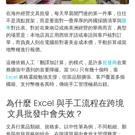
在海外經營文具批發，每天早晨開門後的第一件事，往往
不是清點貨架，而是要面對一疊厚厚的跨國採購清單與
匯
率
對比表。對於在東南亞或南美洲經營的華商而言，典型
的場景是：本地店員正用西班牙語或泰語與客戶核對訂
單，而負責人則在電腦前對著美金成本價，手動折算成當
地幣種進行報價。
這種依賴人工「翻譯加計算」的模式，是許多
批發商
在業
務擴張中遇到的首要障礙。當 SKU 只有幾十個時，靠
Excel
表格還能勉強支撐，但當品類擴張、客戶覆蓋多個
國籍、支付幣種各異時，傳統手工管理極易出錯。
為什麼 Excel 與手工流程在跨境
文具批發中會失效？
文具行業品類細、規格多。以中性筆為例，不同粗細、顏
色與包裝規格的組合，在跨境貿易中會放大管理難度：