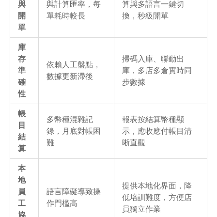
與
與計算匯率，每
算與多語言一鍵切
開
單耗時較長
換，秒級開單
單
庫
存
掃碼入庫、聯動出
依賴人工盤點，
準
庫，多店多倉實時同
數據更新滯後
確
步數據
性
帳
多幣種混雜記
報表按結算幣種顯
目
錄，月底對帳困
示，應收應付帳目清
結
難
晰直觀
算
本
地
提供本地化界面，降
員
語言障礙導致操
低培訓難度，方便店
工
作門檻高
員獨立作業
協