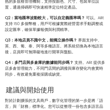
熟的多規格管理機制，支持按顏色、尺寸、包裝單位設
置，通過掃碼即可快速精準定位特定產品。
Q2：當地匯率波動較大，可以自定義匯率嗎？
可以。Ailit
支持 150 多個幣種，用戶可根據實際經營需求手動調整或
設定匯率，確保單據報價與利潤精準。
Q3：本地店員不識中文，能獨立操作嗎？
界面支持中、
英、西、葡、泰、阿等多種語言。將系統切換為本地語言
後，店員即可無障礙地進行開單與盤點。
Q4：多門店與多倉庫的數據能同步嗎？
支持。Ailit 提供多
店多倉管理能力，不同門店間的調撥與庫存變化均會實時
同步，有效避免重複採購或缺貨。
建議與開始使用
對於計劃擴張的文具商戶，數字化管理的第一步是將「語
言」與「財務」標準化。您可以從整理一份包含多語言品