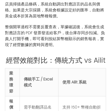
店員掃描產品條碼，系統自動調出對應語言的品名與價
格。如果是大宗採購，系統會根據設定好的匯率，自動將
美金成本折算為當地幣種報價。
整個開單過程不需要反覆查表，單據確認後，系統會生成
對應語言的 PDF 發票發送給客戶，後台庫存同步扣減。負
責人打開手機，即可看到按結算幣種顯示的銷售報表，實
現了經營數據的實時與透明。
經營效能對比：傳統方式 vs Ailit
業
務
傳統手工 / Excel
使用 Ailit 系統
環
模式
節
報
價
需手動翻譯品名
支持 150+ 幣種自動折