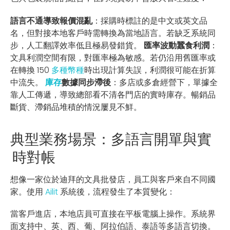
語言不通導致報價混亂
：採購時標註的是中文或英文品
名，但對接本地客戶時需轉換為當地語言。若缺乏系統同
步，人工翻譯效率低且極易發錯貨。
匯率波動蠶食利潤
：
文具利潤空間有限，對匯率極為敏感。若仍沿用舊匯率或
在轉換 150
多種幣種
時出現計算失誤，利潤很可能在折算
中流失。
庫存
數據同步滯後
：多店或多倉經營下，單據全
靠人工傳遞，導致總部看不清各門店的實時庫存。暢銷品
斷貨、滯銷品堆積的情況屢見不鮮。
典型業務場景：多語言開單與實
時對帳
想像一家位於迪拜的文具批發店，員工與客戶來自不同國
家。使用
Ailit
系統後，流程發生了本質變化：
當客戶進店，本地店員可直接在平板電腦上操作。系統界
面支持中、英、西、葡、阿拉伯語、泰語等多語言切換。