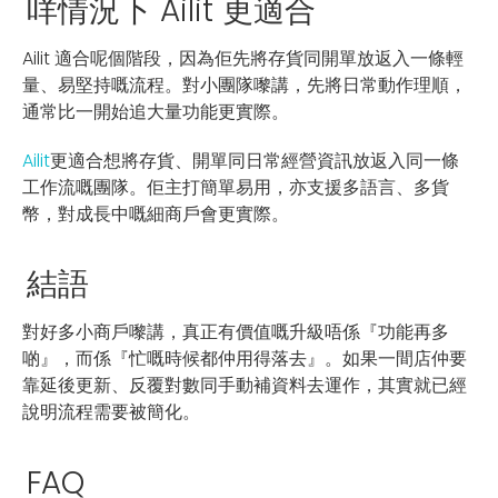
咩情況下 Ailit 更適合
Ailit 適合呢個階段，因為佢先將存貨同開單放返入一條輕
量、易堅持嘅流程。對小團隊嚟講，先將日常動作理順，
通常比一開始追大量功能更實際。
Ailit
更適合想將存貨、開單同日常經營資訊放返入同一條
工作流嘅團隊。佢主打簡單易用，亦支援多語言、多貨
幣，對成長中嘅細商戶會更實際。
結語
對好多小商戶嚟講，真正有價值嘅升級唔係『功能再多
啲』，而係『忙嘅時候都仲用得落去』。如果一間店仲要
靠延後更新、反覆對數同手動補資料去運作，其實就已經
說明流程需要被簡化。
FAQ