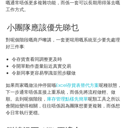
嘅通常唔係更多複雜功能，而係一套可以長期用得落去嘅
工作方式。
小團隊應該優先睇乜
對呢個階段嘅商戶嚟講，一套更啱用嘅系統至少要先處理
好三件事:
令存貨查看同調整更及時
令開單動作盡量貼近真實交易
令新同事更容易學識並照步驟做
如果而家嘅做法仲停留喺
Excel存貨表替代方案
呢種狀態，
下一步通常唔係直接上重系統，而係先將流程做輕、做
順。去到呢個階段，
庫存管理點樣先簡單
呢類工具之所以
會開始變得相關，往往唔係因為團隊想要更複雜，而係想
令日常執行更穩。