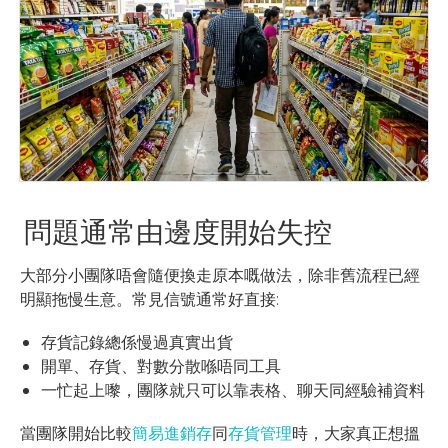
問題通常由邊度開始失控
大部分小團隊唔會隨便換走原本嘅做法，除非舊流程已經
明顯拖慢生意。常見信號通常好直接:
存貨記錄總係慢過真實出貨
開單、存貨、對數分散喺唔同工具
一忙起上嚟，團隊就只可以靠表格、聊天同經驗補資料
當團隊開始比較
簡易進銷存
同
存貨管理
時，大家真正想搵