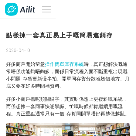
點樣揀一套真正易上手嘅簡易進銷存
2026-04-10
好多商戶開始留意
操作簡單庫存系統
時，真正想解決嘅通
常唔係功能夠唔夠多，而係日常流程入面不斷重複出現嘅
小問題: 存貨更新慢半拍、開單同存貨分散喺幾個地方、月
底又要花好多時間補資料。
好多小商戶搵呢類關鍵字，其實唔係想上更複雜嘅系統，
而係想揀一套同事快啲學識、忙嘅時候都肯繼續用嘅流
程。真正重點通常只有一個: 存貨同開單唔好再越做越亂。