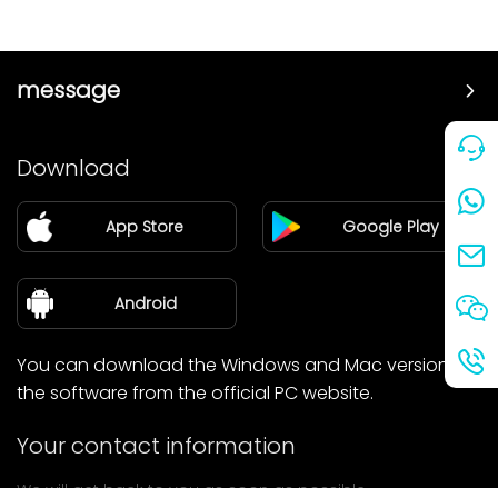
message
Price
Download
Partner
App Store
Google Play
Blog
about Us
Android
You can download the Windows and Mac versions of
the software from the official PC website.
Your contact information
We will get back to you as soon as possible.