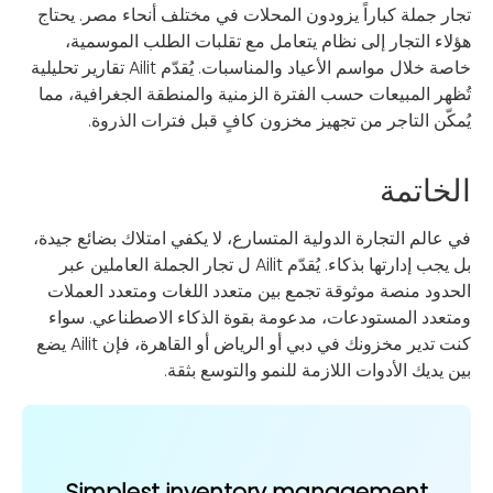
تجار جملة كباراً يزودون المحلات في مختلف أنحاء مصر. يحتاج
هؤلاء التجار إلى نظام يتعامل مع تقلبات الطلب الموسمية،
خاصة خلال مواسم الأعياد والمناسبات. يُقدّم Ailit تقارير تحليلية
تُظهر المبيعات حسب الفترة الزمنية والمنطقة الجغرافية، مما
يُمكّن التاجر من تجهيز مخزون كافٍ قبل فترات الذروة.
الخاتمة
في عالم التجارة الدولية المتسارع، لا يكفي امتلاك بضائع جيدة،
بل يجب إدارتها بذكاء. يُقدّم Ailit ل تجار الجملة العاملين عبر
الحدود منصة موثوقة تجمع بين متعدد اللغات ومتعدد العملات
ومتعدد المستودعات، مدعومة بقوة الذكاء الاصطناعي. سواء
كنت تدير مخزونك في دبي أو الرياض أو القاهرة، فإن Ailit يضع
بين يديك الأدوات اللازمة للنمو والتوسع بثقة.
Simplest inventory management