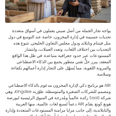
يواجه تجار الجملة من أصل صيني يعملون في أسواق متعددة
تحديات جسيمة في إدارة المخزون، خاصة عند التوسع في دول
مثل فيتنام وتايلاند ودول مجلس التعاون الخليجي. تتنوع هذه
التحديات بين اختلاف اللغات، وتعدد العملات، وانتشار
المستودعات عبر حدود جغرافية متباعدة. في ظل هذا الواقع
المعقد، يبرز حلٌّ تقني متطور يجمع بين الذكاء الاصطناعي
والمرونة اللغوية، مما يُسهّل على التجار إدارة أعمالهم بكفاءة
وسلاسة.
Ailit هو برنامج ذكي لإدارة المخزون مدعوم بالذكاء الاصطناعي
ومصمم للشركات الصغيرة والمتوسطة، طوّرته Kingdee، وهي
شركة SaaS رائدة عالمياً ومُدرجة في السوق الرئيسية لبورصة
هونغ كونغ. يقدّم Ailit دعماً لسبع لغات عالمية، منها العربية
والتايلاندية، إلى جانب مزايا مزامنة المستودعات المتعددة وإدارة