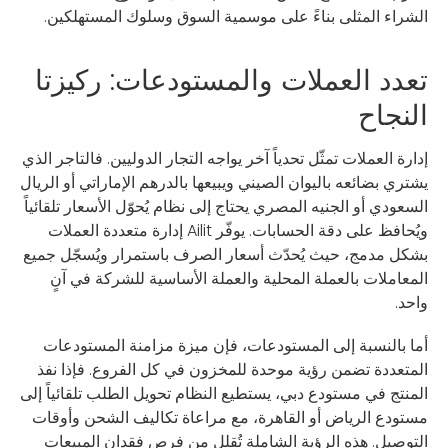
الشراء المثلى بناءً على موسمية السوق وسلوك المستهلكين.
تعدد العملات والمستودعات: ركيزتا
النجاح
إدارة العملات تمثّل تحدياً آخر يواجه التجار الدوليين. فالتاجر الذي
يشتري بضائعه باليوان الصيني ويبيعها بالدرهم الإماراتي أو الريال
السعودي أو الجنيه المصري يحتاج إلى نظام يُحوّل الأسعار تلقائياً
ويُحافظ على دقة الحسابات. يوفّر Ailit إدارة متعددة العملات
بشكل مدمج، حيث يُحدّث أسعار الصرف باستمرار ويُسجّل جميع
المعاملات بالعملة المحلية والعملة الأساسية للشركة في آنٍ
واحد.
أما بالنسبة إلى المستودعات، فإن ميزة مزامنة المستودعات
المتعددة تضمن رؤية موحدة للمخزون في كل الفروع. فإذا نفذ
المنتج في مستودع دبي، يستطيع النظام تحويل الطلب تلقائياً إلى
مستودع الرياض أو القاهرة، مع مراعاة تكاليف الشحن وأوقات
التوصيل. هذه الرؤية الشاملة تُقلل من فرص فقدان المبيعات