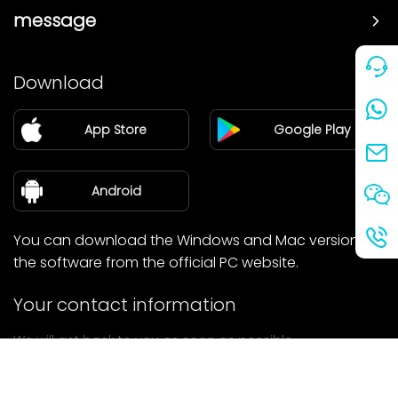
message
Price
Download
Partner
App Store
Google Play
Blog
about Us
Android
You can download the Windows and Mac versions of
the software from the official PC website.
Your contact information
We will get back to you as soon as possible.