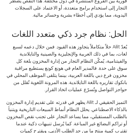
فورية بين الفروع المنتشرة في دول مختلفة. هذا النقص يُضطر
التجار إلى استخدام برامج متعددة، أو الاعتماد على السجلات
اليدوية، مما يؤدي إلى أخطاء بشرية وخسائر مالية.
الحل: نظام جرد ذكي متعدد اللغات
يُعدّ Ailit حلاً متكاملاً يتجاوز هذه القيود. فمن خلال دعمه لسبع
لغات، بما في ذلك العربية والإنجليزية والصينية والتايلاندية
والفيتنامية، يُمكّن النظام التجار من إدارة المخزون بلغة كل
سوق على حدة. فالمدير العام في هونغ كونغ يستطيع مراقبة
مخزون فرع دبي باللغة العربية، بينما يتلقى الموظف المحلي في
بانكوك تقاريره باللغة التايلاندية. هذه المرونة اللغوية تُقلل من
حواجز التواصل وتُسرّع عمليات اتخاذ القرار.
التميز الحقيقي لـ Ailit يظهر في قدرته على تقديم إدارة المخزون
بالذكاء الاصطناعي. يحلل النظام أنماط المبيعات التاريخية ويتنبأ
بالطلب المستقبلي، مما يساعد التجار على تجنب نقص المخزون
أو تراكم البضائع غير المباعة. كما يُرسل تنبيهات ذكية عندما
تقترب كمية منتج ما من حد الطلب الأدنى، ويقترح كميات