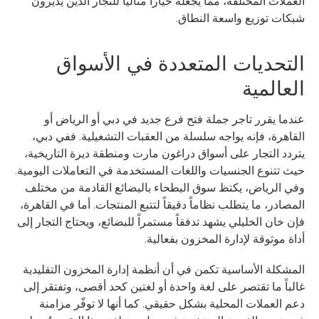
العملات المختلفة، مما يجعله خياراً مثالياً للتجار الذين يديرون
شبكات توزيع واسعة النطاق.
التحديات المتعددة في الأسواق
العالمية
عندما يقرر تاجر جملة فتح فرع جديد في دبي أو الرياض أو
القاهرة، فإنه يواجه سلسلة من العقبات التشغيلية. ففي دبي،
يتردد التجار على أسواق دراغون مارت ومنطقة ديرة التاريخية،
حيث تتنوع الجنسيات واللغات المستخدمة في التعاملات اليومية.
وفي الرياض، يكتظ سوق البطحاء بالبضائع القادمة من مختلف
المصادر، ما يتطلب نظاماً دقيقاً لتتبع المنتجات. أما في القاهرة،
فإن خان الخليلي يشهد تدفقاً مستمراً للبضائع، ويحتاج التجار إلى
أداة موثوقة لإدارة المخزون بفعالية.
المشكلة الأساسية تكمن في أن أنظمة إدارة المخزون التقليدية
غالباً ما تقتصر على لغة واحدة أو لغتين كحد أقصى، وتفتقر إلى
دعم العملات المحلية بشكل حقيقي. كما أنها لا توفّر مزامنة