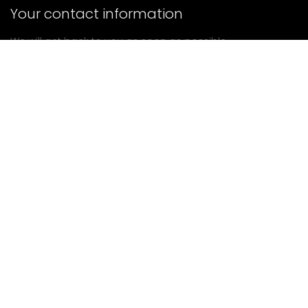
Your contact information
We will get back to you as soon as possible.
submit
If you have any questions, please contact us.
Mail: Ailitsoft@kingdee.com
Whatsapp: +86-15118154473
Privacy Policy
|
Terms of Service
|
Cookie Policy
|
Data Processing Agreement
Copyright ©2026 Kingdee Smart Technology (Shenzhen)
Co., Ltd.