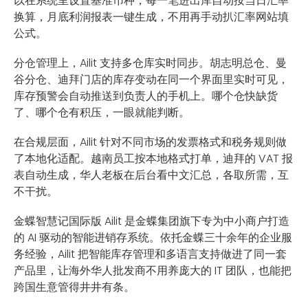
以在系统里设置基准币种，每一笔进出库自动按当日汇率
换算，月底利润报表一键生成，不用再手动扒汇率网站填
公式。
分仓管理上，Ailit 支持多仓库实时同步。胡志明总仓、曼
谷分仓、迪拜门店的库存变动在同一个界面里实时可见，
库存预警会自动推送到负责人的手机上。哪个仓快缺货
了、哪个仓有积压，一眼就能判断。
在合规层面，Ailit 针对不同市场的发票格式和税务规则做
了本地化适配。越南员工按本地格式打单，迪拜的 VAT 报
表自动生成，华人老板在后台看中文汇总，各取所需，互
不干扰。
金蝶智慧记国际版 Ailit 是金蝶集团旗下专为中小商户打造
的 AI 驱动的智能进销存系统。依托金蝶三十余年的企业服
务经验，Ailit 把智能库存管理和多语言支持做进了同一套
产品里，让海外华人批发商不用养庞大的 IT 团队，也能把
跨国生意管得井井有条。