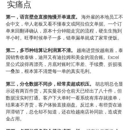
实痛点
第一，语言壁垒直接拖慢开单速度。
海外雇的本地员工不
会中文，华人老板又看不懂泰文或阿拉伯文单据。一个订
单来回翻译确认，原本十分钟能走完的流程，硬生生拖到
半小时。旺季时候单子一多，错单漏单就成了家常便饭。
第二，多币种结算让利润算不清。
越南进货按越南盾，泰
国销售收泰铢，迪拜又有迪拉姆和美金的混合账。Excel
里公式设得再漂亮，月底对账时汇率差、手续费、折损项
一叠加，根本算不清楚每一单的真实毛利。
第三，分仓数据不同步，经常卖超或积压。
胡志明总仓显
示还有两百件货，其实曼谷分仓前天已经出了八十件，但
数据没实时打通。客户下大单时一看系统有库存就接单，
结果凑不齐货，客户体验直接崩盘。反过来，有些货在迪
拜滞销了，总仓却不知道，还在给越南店补同款，造成资
金占用。