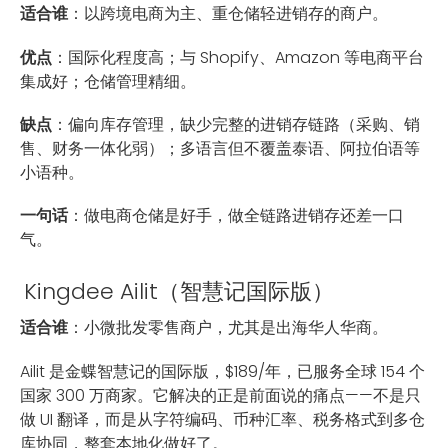
适合谁
：以跨境电商为主、重仓储轻进销存的商户。
优点
：国际化程度高；与 Shopify、Amazon 等电商平台
集成好；仓储管理精细。
缺点
：偏向库存管理，缺少完整的进销存链路（采购、销
售、财务一体化弱）；多语言但不覆盖泰语、阿拉伯语等
小语种。
一句话
：做电商仓储是好手，做全链路进销存还差一口
气。
Kingdee Ailit（智慧记国际版）
适合谁
：小微批发零售商户，尤其是出海华人华商。
Ailit 是金蝶智慧记的国际版，$189/年，已服务全球 154 个
国家 300 万商家。它解决的正是前面说的痛点——不是只
做 UI 翻译，而是从字符编码、币种汇率、税务格式到多仓
库协同，整套本地化做好了。