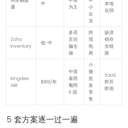
用友畅捷
中英
中
中
本地
通
为主
小
化弱
企
业
多语
跨
缺进
Zoho
言但
境
销存
低-中
Inventory
偏仓
电
全链
储
商
路
小
中英
微
SaaS
Kingdee
泰西
批
$189/年
即开
Ailit
葡阿
发
即用
6 国
零
售
5 套方案逐一过一遍