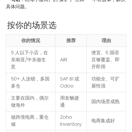
具体问题。
按你的场景选
你的情况
推荐
理由
5 人以下小店，在
便宜、6 国语
东南亚/中东做生
Ailit
言够覆盖、即
意
开即用
50+ 人连锁，多国
SAP B1 或
功能全、可扩
多仓
Odoo
展性强
主要在国内，偶尔
用友畅捷
国内场景成熟
做海外
通
做跨境电商，重仓
Zoho
电商集成好
储
Inventory