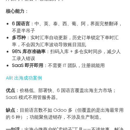
核心能力
：
6 国语言
：中、英、泰、西、葡、阿，界面完整翻译，
不是半吊子
多币种
：实时汇率自动更新，历史订单锁定下单时汇
率，不会因为汇率波动导致账目混乱
98% 库存准确率
：扫码入库 + 多仓实时同步，减少人
工录入错误
SaaS 即开即用
：不需要 IT 团队，注册就能用
Ailit 出海成功案例
优点
：价格低、部署快、6 国语言覆盖出海主力市场；
SaaS 模式不用管服务器。
缺点
：目前语言数不如 Odoo 多（但覆盖的是出海最常用
的 6 种）；功能聚焦进销存，不涉及生产制造。
一句话
：出海小微商户的"卖铲子"工具——不讲故事，解决