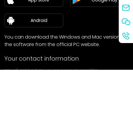
Blog
about Us
Android
You can download the Windows and Mac versions of
the software from the official PC website.
Your contact information
We will get back to you as soon as possible.
submit
If you have any questions, please contact us.
Mail: Ailitsoft@kingdee.com
Whatsapp: +86-15118154473