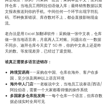
拜仓库，当地员工用阿拉伯语做入库；最终销售数据以英
文报表推送到你的手机。中间任何一个环节出现字符乱
码、币种换算错误、库存数对不上，都会直接影响现金
流。
老办法是用 Excel 加翻译软件：采购做一张中文表，仓库
做一张当地语言表，月底再人工对账。问题出在——数据
不同步。迪拜仓库今天卖了 50 件，你的中文表上还是昨
天的数。等发现差异，已经过了退货期。
谁真正需要多语言进销存：
跨境贸易商
——采购在中国、仓库在海外、客户在多
国，至少涉及两种以上语言环境
海外华人门店
——老板说中文，当地员工说泰语/西语/
阿拉伯语，需要一个大家都看得懂的操作系统
多国家多仓库批发商
——每个仓库一个语言，但库存数
据必须实时全局可见