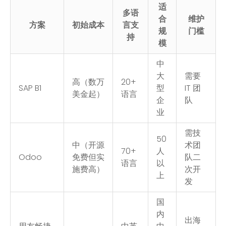
适
多语
合
维护
方案
初始成本
言支
规
门槛
持
模
中
大
需要
高（数万
20+
SAP B1
型
IT 团
美金起）
语言
企
队
业
需技
50
中（开源
术团
70+
人
Odoo
免费但实
队二
语言
以
施费高）
次开
上
发
国
内
出海