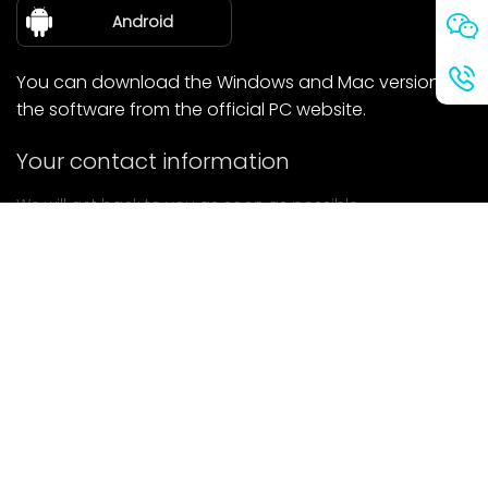
about Us
Android
You can download the Windows and Mac versions of
the software from the official PC website.
Your contact information
We will get back to you as soon as possible.
submit
If you have any questions, please contact us.
Mail: Ailitsoft@kingdee.com
Whatsapp: +86-15118154473