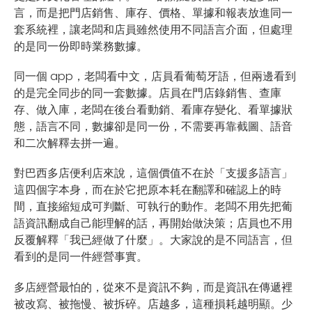
言，而是把門店銷售、庫存、價格、單據和報表放進同一
套系統裡，讓老闆和店員雖然使用不同語言介面，但處理
的是同一份即時業務數據。
同一個 app，老闆看中文，店員看葡萄牙語，但兩邊看到
的是完全同步的同一套數據。店員在門店錄銷售、查庫
存、做入庫，老闆在後台看動銷、看庫存變化、看單據狀
態，語言不同，數據卻是同一份，不需要再靠截圖、語音
和二次解釋去拼一遍。
對巴西多店便利店來說，這個價值不在於「支援多語言」
這四個字本身，而在於它把原本耗在翻譯和確認上的時
間，直接縮短成可判斷、可執行的動作。老闆不用先把葡
語資訊翻成自己能理解的話，再開始做決策；店員也不用
反覆解釋「我已經做了什麼」。大家說的是不同語言，但
看到的是同一件經營事實。
多店經營最怕的，從來不是資訊不夠，而是資訊在傳遞裡
被改寫、被拖慢、被拆碎。店越多，這種損耗越明顯。少