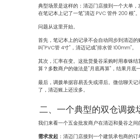
典型场景是这样的：清迈门店接到一个大单，发
在笔记本上记了一笔"清迈 PVC 管件 200 根"
问题从这里开始。
首先，笔记本上的记录不会自动同步到清迈的账本
叫"PVC管 4寸"，清迈记成"排水管 100mm"。
其次，汇率在变。这批货曼谷采购时用泰铢结算
算？多数商户的做法是"月底再算"，结果月
最后，调拨单据容易丢失或滞后。微信聊天记
了，清迈账上还没多。
二、一个典型的双仓调拨
我们来看一个五金批发商户在清迈和曼谷之间的完
需求发起
：清迈门店接到一个建筑承包商的订单，