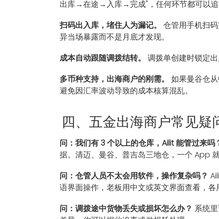
出库→在途→入库→完成"，任何环节都可以追
扫码出入库，堵住人为漏记。
仓管用手机扫码
异当场暴露而不是月底才发现。
成本自动跟随调拨结转。
调拨单创建时锁定出
多币种支持，出海商户的刚需。
如果曼谷仓从中
避免因汇率波动导致的成本核算混乱。
四、五金出海商户常见疑
问：我们有 3 个以上的仓库，Ailit 能管过来吗
据。清迈、曼谷、普吉岛三地仓，一个 App 
问：仓管人员不太会用软件，操作复杂吗？
A
语界面操作，老板用中文或英文界面查看，各
问：调拨途中货物丢失或损坏怎么办？
系统里