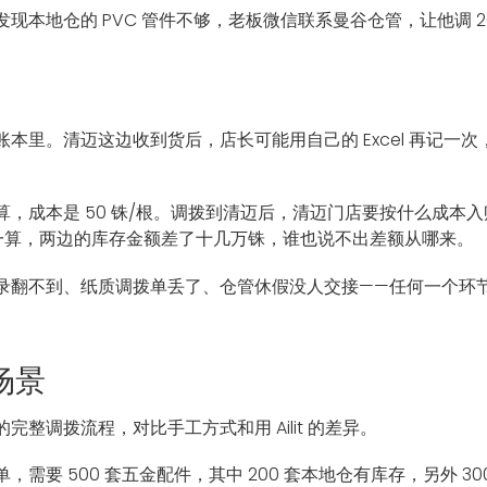
现本地仓的 PVC 管件不够，老板微信联系曼谷仓管，让他调 2
。
里。清迈这边收到货后，店长可能用自己的 Excel 再记一次，
，成本是 50 铢/根。调拨到清迈后，清迈门店要按什么成本
底一算，两边的库存金额差了十几万铢，谁也说不出差额从哪来。
录翻不到、纸质调拨单丢了、仓管休假没人交接——任何一个环节
场景
整调拨流程，对比手工方式和用 Ailit 的差异。
需要 500 套五金配件，其中 200 套本地仓有库存，另外 3