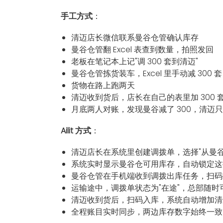
手工方式
：
清迈店长微信联系曼谷仓管确认库存
曼谷仓管翻 Excel 表查到数量，拍照发回
老板在笔记本上记"调 300 套到清迈"
曼谷仓管拣货装车，Excel 里手动减 300 套
货物在路上跑两天
清迈收到货后，店长在自己的表里加 300 
月底两人对账，发现曼谷减了 300，清迈只
Ailit 方式
：
清迈店长在系统里创建调拨单，选择"从曼谷仓调
系统实时显示曼谷仓可用库存，自动锁定这
曼谷仓管在手机端收到调拨出库任务，扫码
运输途中，调拨单状态为"在途"，总部随时
清迈收到货后，扫码入库，系统自动增加清
全程账目实时同步，两边库存数字始终一致