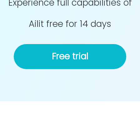
Experience full capabilities of
Ailit free for 14 days
Free trial