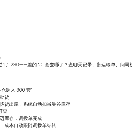
套
加了 280——差的 20 套去哪了？查聊天记录、翻运输单、问
入 300 套"
批货
拣货出库，系统自动扣减曼谷库存
可查
迈库存，调拨单完成
，成本自动跟随调拨单结转