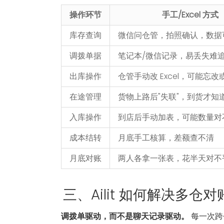
操作环节
手工/Excel 方式
库存查询
微信问仓管，拍照确认，数据
调拨单据
笔记本/微信记录，易丢失难
出库操作
仓管手动改 Excel，可能忘改
在途管理
货物上路后"失联"，到货才知
入库操作
到店后手动加表，可能数量对
成本结转
月底手工核算，差额查不清
月底对账
两人各拿一张表，花半天对不
三、Ailit 如何解决多仓
调拨单驱动，而不是聊天记录驱动。
每一次跨