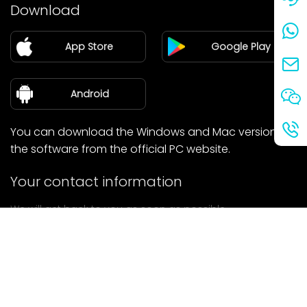
Price
Download
Partner
App Store
Google Play
Blog
about Us
Android
You can download the Windows and Mac versions of
the software from the official PC website.
Your contact information
We will get back to you as soon as possible.
submit