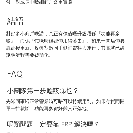
幣，對成長中嘅細商戶會更實際。
結語
對好多小商戶嚟講，真正有價值嘅升級唔係『功能再多
啲』，而係『忙嘅時候都仲用得落去』。如果一間店仲要
靠延後更新、反覆對數同手動補資料去運作，其實就已經
說明流程需要被簡化。
FAQ
小團隊第一步應該睇乜？
先睇同事喺正常營業時可唔可以持續用到。如果存貨同開
單一忙就斷，功能再多都好難真正落地。
呢類問題一定要靠 ERP 解決嗎？