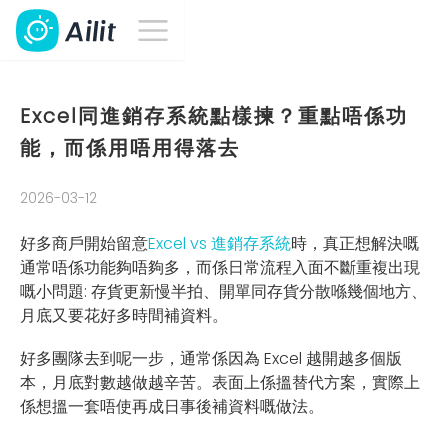
Excel同進銷存系統點樣揀？重點唔係功
能，而係用唔用得落去
2026-03-12
好多商戶開始留意
Excel vs 進銷存系統
時，真正想解決嘅
通常唔係功能夠唔夠多，而係日常流程入面不斷重複出現
嘅小問題: 存貨更新慢半拍、開單同存貨分散喺幾個地方、
月底又要花好多時間補資料。
好多團隊去到呢一步，通常係因為 Excel 越開越多個版
本，月底對數越做越辛苦。表面上係搵替代方案，實際上
係想搵一套唔使再成日事後補資料嘅做法。