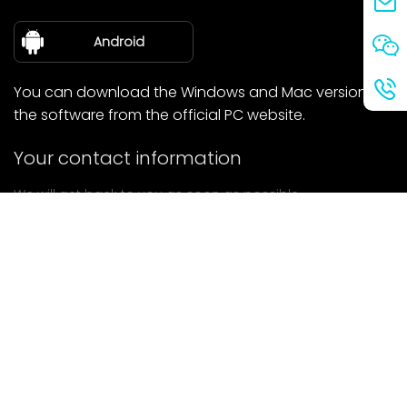
about Us
Android
You can download the Windows and Mac versions of
the software from the official PC website.
Your contact information
We will get back to you as soon as possible.
submit
If you have any questions, please contact us.
Mail: Ailitsoft@kingdee.com
Whatsapp: +86-15118154473