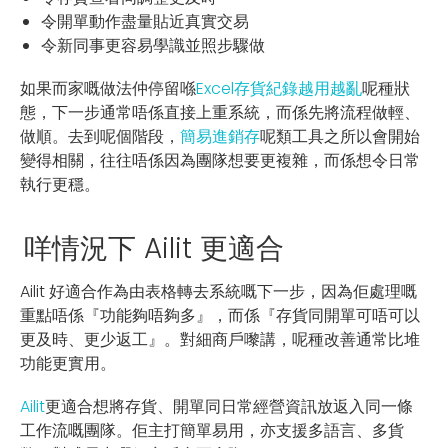
令開單動作盡量貼近真實交易
令新同事更容易學識並照步驟做
如果而家嘅做法仲停留喺
Excel存貨紀錄越用越亂
呢種狀
態，下一步通常唔係直接上重系統，而係先將流程做輕、
做順。去到呢個階段，
簡易進銷存
呢類工具之所以會開始
變得相關，往往唔係因為團隊想要更複雜，而係想令日常
執行更穩。
咩情況下 Ailit 更適合
Ailit 好適合作為由表格轉去系統嘅下一步，因為佢處理嘅
重點唔係『功能夠唔夠多』，而係『存貨同開單可唔可以
更及時、更少返工』。對細商戶嚟講，呢種改善通常比堆
功能更實用。
Ailit
更適合想將存貨、開單同日常經營資訊放返入同一條
工作流嘅團隊。佢主打簡單易用，亦支援多語言、多貨