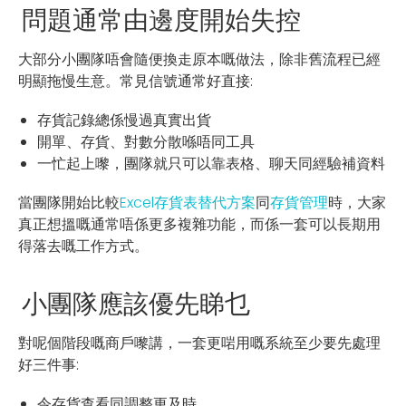
問題通常由邊度開始失控
大部分小團隊唔會隨便換走原本嘅做法，除非舊流程已經
明顯拖慢生意。常見信號通常好直接:
存貨記錄總係慢過真實出貨
開單、存貨、對數分散喺唔同工具
一忙起上嚟，團隊就只可以靠表格、聊天同經驗補資料
當團隊開始比較
Excel存貨表替代方案
同
存貨管理
時，大家
真正想搵嘅通常唔係更多複雜功能，而係一套可以長期用
得落去嘅工作方式。
小團隊應該優先睇乜
對呢個階段嘅商戶嚟講，一套更啱用嘅系統至少要先處理
好三件事:
令存貨查看同調整更及時