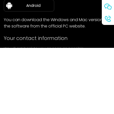
about Us
Android
You can download the Windows and Mac versions of
the software from the official PC website.
Your contact information
We will get back to you as soon as possible.
submit
If you have any questions, please contact us.
Mail: Ailitsoft@kingdee.com
Whatsapp: +86-15118154473