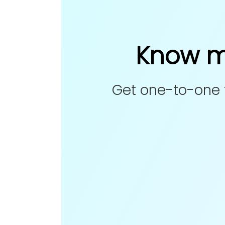
Know mo
Get one-to-one 