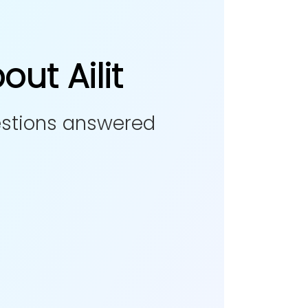
ut Ailit
estions answered