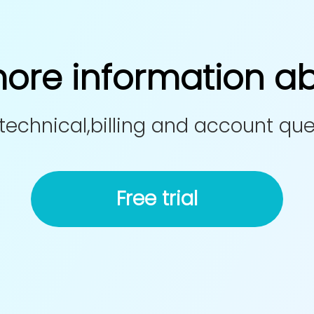
re information abo
technical,billing and account qu
Free trial