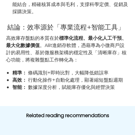
能結合，精確核算成本與毛利，支撐科學定價、促銷及
採購決策。
結論：效率源於「專業流程+智能工具」
高效庫存盤點的本質在於
標準化流程、最小化人工干預、
最大化數據價值
。Ailit進銷存軟體，憑藉專為小微商戶設
計的易用性、基於微服務架構的穩定性及「清晰庫存」核
心功能，將複雜盤點工作轉化為：
精準：
條碼識別+即時比對，大幅降低錯誤率
高效：
行動化操作+自動化處理，顯著縮短盤點週期
智能：
數據深度分析，賦能庫存優化與經營決策
Related reading recommendations