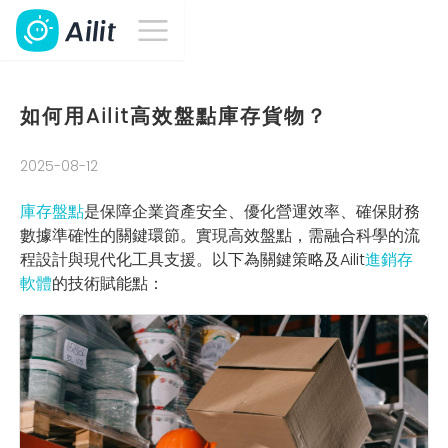
如何用Ailit高效盤點庫存貨物？
2025-08-12
庫存盤點
是保障企業資產安全、優化營運效率、確保財務
數據準確性的關鍵環節。實現高效盤點，需融合科學的流
程設計與現代化工具支援。以下為關鍵策略及Ailit
進銷存
軟體
的技術賦能點：