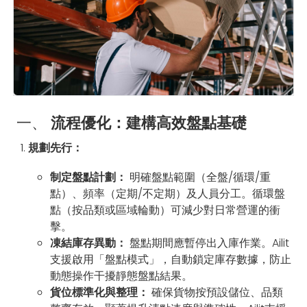
一、
流程優化：建構高效盤點基礎
規劃先行：
制定盤點計劃：
明確盤點範圍（全盤/循環/重
點）、頻率（定期/不定期）及人員分工。循環盤
點（按品類或區域輪動）可減少對日常營運的衝
擊。
凍結庫存異動：
盤點期間應暫停出入庫作業。Ailit
支援啟用「盤點模式」，自動鎖定庫存數據，防止
動態操作干擾靜態盤點結果。
貨位標準化與整理：
確保貨物按預設儲位、品類