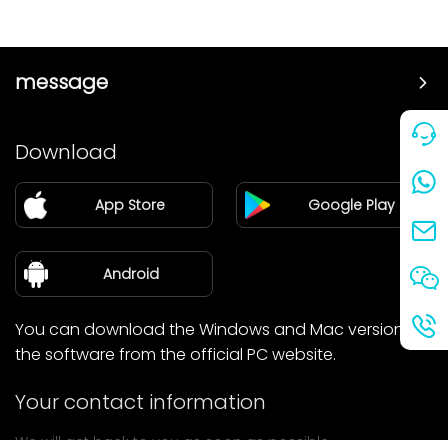
message
Price
Download
Partner
App Store
Google Play
Blog
about Us
Android
You can download the Windows and Mac versions of
the software from the official PC website.
Your contact information
We will get back to you as soon as possible.