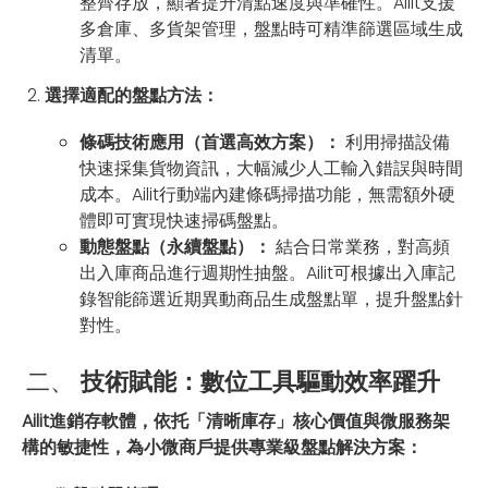
整齊存放，顯著提升清點速度與準確性。Ailit支援
多倉庫、多貨架管理，盤點時可精準篩選區域生成
清單。
選擇適配的盤點方法：
條碼技術應用（首選高效方案）：
利用掃描設備
快速採集貨物資訊，大幅減少人工輸入錯誤與時間
成本。Ailit行動端內建條碼掃描功能，無需額外硬
體即可實現快速掃碼盤點。
動態盤點（永續盤點）：
結合日常業務，對高頻
出入庫商品進行週期性抽盤。Ailit可根據出入庫記
錄智能篩選近期異動商品生成盤點單，提升盤點針
對性。
二、
技術賦能：數位工具驅動效率躍升
Ailit進銷存軟體，依托「清晰庫存」核心價值與微服務架
構的敏捷性，為小微商戶提供專業級盤點解決方案：