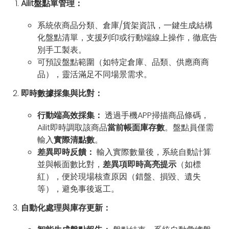
Ailit盤點單管理：
系統依商品分類、倉庫/貨架資訊，一鍵生成結構
化盤點清單，支援列印或行動端線上操作，徹底告
別手工製表。
可預設盤點範圍（如特定倉庫、品類、供應商商
品），靈活滿足不同場景需求。
即時數據採集與比對：
行動端高效採集：
透過手機APP掃描商品條碼，
Ailit即時調取該商品
當前帳面庫存數
。盤點員僅需
輸入
實際清點數
。
差異即時反饋：
輸入實際數量後，系統自動計算
並與帳面數比對，
差異項即時高亮提示
（如標
紅），便於現場核查原因（錯盤、損毀、遺失
等），避免事後返工。
自動化處理與庫存更新：