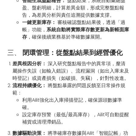
智能生成盤點報告：
盤點結束，系統自動彙總盤
盈、盤虧明細，計算差異金額，形成完整盤點報
告，為差異分析與責任追溯提供數據支撐。
一鍵更新庫存：
審核確認盤點結果後，透過「過
帳」功能，
系統自動將實際庫存數更新為新帳面庫
存
，確保後續業務基於準確數據展開。
三、
閉環管理：從盤點結果到經營優化
差異根因分析：
深入研究盤點報告中的異常項，釐清
屬操作失誤（如輸入錯誤）、流程漏洞（如出入庫未及
時登記）或資產損失（如破損、失竊），針對性改進。
流程持續優化：
將盤點暴露的問題反饋至日常操作規
範：
利用Ailit強化出入庫掃描登記，確保源頭數據準
確。
設定庫存預警（最低/最高庫存），Ailit可自動提醒
補貨或清理滯銷品。
數據驅動決策：
將準確庫存數據與Ailit「智能記帳」功