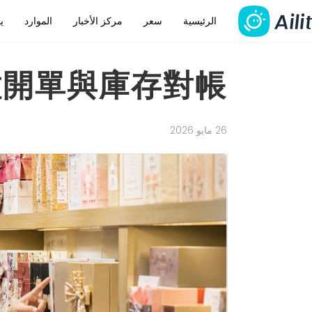
الرئيسية
سعر
مركز الأخبار
الموارد
ي
種開單與庫存對帳
26 مايو 2026