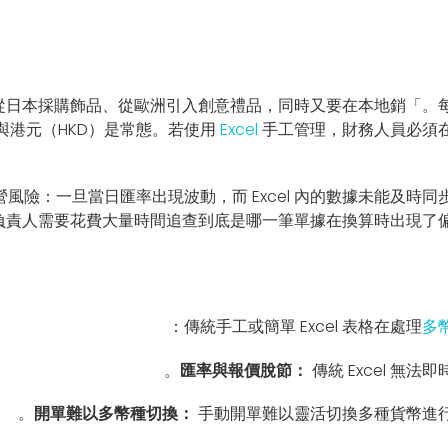
的共同心聲。當從日本採購飾品、從歐洲引入創意禮品，同時又要在本地銷
）與港元（HKD）是常態。若使用
Excel
手工管理，財務人員必須
風險：一旦當日匯率出現波動，而 Excel 內的數據未能及時
負責人需要花費大量時間追查到底是哪一筆單據在換算時出現了偏
傳統手工或簡單 Excel 表格在處理
多
匯率與報價脫節：
傳統 Excel 無
開單難以多幣種切換：
手動開單難以靈活切換多種貨幣進行