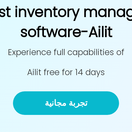
st inventory man
software-Ailit
Experience full capabilities of
Ailit free for 14 days
تجربة مجانية