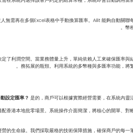
只需在系統內選擇該客戶約定的結算幣種，系統即會自動調用當
無需再在多個Excel表格中手動換算匯率。Ailit 能夠自動
幣
決定了利潤空間。當業務體量上升，單純依賴人工來確保匯率與
務拓展的瓶頸。利用系統的多幣種與多匯率功能，將繁
支持手動設定匯率？
是的，商戶可以根據實際經營需要，在系統內靈活
衷就是適配香港本地批零場景。系統操作介面簡潔，將核心的開單、
經營的生命線。我們採取嚴格的技術保障措施，確保商戶的每一筆