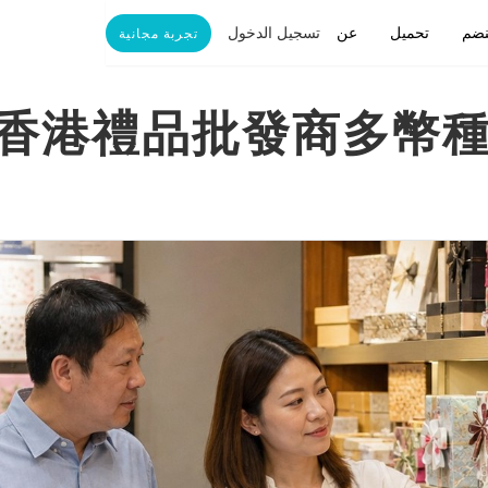
تسجيل الدخول
نضم
تحميل
عن
تجربة مجانية
香港禮品批發商多幣