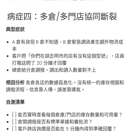
病症四：多倉/多門店協同斷裂
典型症狀
A 倉有貨但 B 倉不知道，B 倉緊急調貨產生額外物流成
本
客戶問「你們在胡志明市的店有沒有這個型號」，店員
打電話問了 20 分鐘才回覆
總倉給分倉調撥，調出和調入數量對不上
根因分析
各倉各店的數據孤島化。沒有統一的庫存視圖和
調撥流程，信息靠人傳，誤差靠運氣。
自測清單
[ ] 能否實時查看每個倉庫/門店的庫存數量和可用量？
[ ] 倉間調撥是否有標準單據和審批流？
[ ] 客戶跨店詢價是否能在 5 分鐘內得到準確回覆？