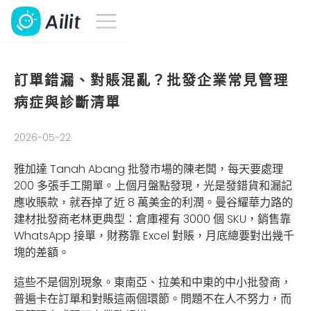
訂單錯漏、對賬混亂？批發企業常見管理
病症與診斷清單
2026-05-22
雅加達 Tanah Abang 批發市場的陳老闆，每天要處理
200 多張手工開單。上個月盤點發現，光是發錯貨和漏記
應收賬款，就吞掉了近 8 萬美金的利潤。曼谷耀華力路的
建材批發商老林更典型：倉庫裡有 3000 個 SKU，銷售靠
WhatsApp 接單，財務靠 Excel 對賬，月底總要對出幾千
塊的差額。
這些不是個別現象。東南亞、拉美和中東的中小批發商，
普遍卡在訂單和對賬這兩個環節。問題不在人不努力，而