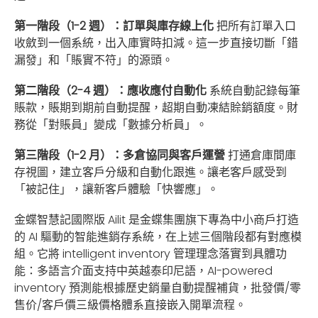
第一階段（1-2 週）：訂單與庫存線上化
把所有訂單入口
收斂到一個系統，出入庫實時扣減。這一步直接切斷「錯
漏發」和「賬實不符」的源頭。
第二階段（2-4 週）：應收應付自動化
系統自動記錄每筆
賬款，賬期到期前自動提醒，超期自動凍結賒銷額度。財
務從「對賬員」變成「數據分析員」。
第三階段（1-2 月）：多倉協同與客戶運營
打通倉庫間庫
存視圖，建立客戶分級和自動化跟進。讓老客戶感受到
「被記住」，讓新客戶體驗「快響應」。
金蝶智慧記國際版 Ailit 是金蝶集團旗下專為中小商戶打造
的 AI 驅動的智能進銷存系統，在上述三個階段都有對應模
組。它將 intelligent inventory 管理理念落實到具體功
能：多語言介面支持中英越泰印尼語，AI-powered
inventory 預測能根據歷史銷量自動提醒補貨，批發價/零
售价/客戶價三級價格體系直接嵌入開單流程。