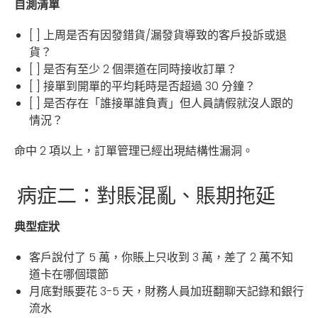
自測清單
[ ] 上周是否有因發錯貨/漏發貨導致的客戶投訴或退
貨？
[ ] 是否有至少 2 個渠道在同時接收訂單？
[ ] 接單到開單的平均耗時是否超過 30 分鐘？
[ ] 是否存在「誰接單誰負責」但人員請假就沒人跟的
情況？
命中 2 項以上，訂單管理已經出現結構性漏洞。
病症二：對賬混亂、賬期拖延
典型症狀
客戶說付了 5 萬，你賬上只收到 3 萬，差了 2 萬不知
道卡在哪個環節
月底對賬要花 3-5 天，財務人員加班翻聊天記錄和銀行
流水