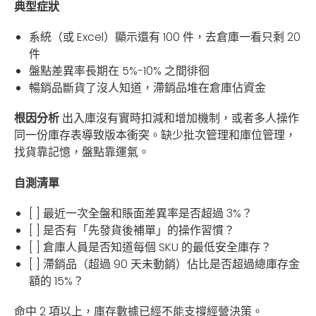
典型症狀
系統（或 Excel）顯示還有 100 件，去倉庫一看只剩 20
件
盤點差異率長期在 5%-10% 之間徘徊
暢銷品斷貨了沒人知道，滯銷品堆在倉庫佔資金
根因分析
出入庫沒有實時扣減和增加機制，或者多人操作
同一份庫存表導致版本衝突。缺少批次管理和庫位管理，
找貨靠記憶，盤點靠運氣。
自測清單
[ ] 最近一次全盤和賬面差異率是否超過 3%？
[ ] 是否有「先發貨後補單」的操作習慣？
[ ] 倉庫人員是否知道每個 SKU 的最低安全庫存？
[ ] 滯銷品（超過 90 天未動銷）佔比是否超過總庫存金
額的 15%？
命中 2 項以上，庫存數據已經不能支撐經營決策。