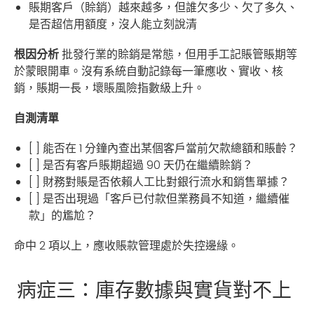
賬期客戶（賒銷）越來越多，但誰欠多少、欠了多久、
是否超信用額度，沒人能立刻說清
根因分析
批發行業的賒銷是常態，但用手工記賬管賬期等
於蒙眼開車。沒有系統自動記錄每一筆應收、實收、核
銷，賬期一長，壞賬風險指數級上升。
自測清單
[ ] 能否在 1 分鐘內查出某個客戶當前欠款總額和賬齡？
[ ] 是否有客戶賬期超過 90 天仍在繼續賒銷？
[ ] 財務對賬是否依賴人工比對銀行流水和銷售單據？
[ ] 是否出現過「客戶已付款但業務員不知道，繼續催
款」的尷尬？
命中 2 項以上，應收賬款管理處於失控邊緣。
病症三：庫存數據與實貨對不上