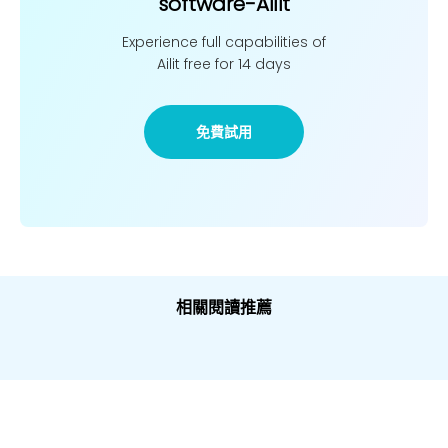
software-Ailit
Experience full capabilities of
Ailit free for 14 days
免費試用
相關閱讀推薦