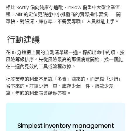
相比 Sortly 偏向純庫存追蹤、inFlow 偏重中大型企業流
程，Ailit 的定位更貼近中小批發商的實際操作習慣——開
單快、對賬清、庫存準，不需要專職 IT 人員就能上手。
行動建議
花 15 分鐘把上面的自測清單過一遍。標記出命中的項，按
風險等級排序。先從風險最高的那個病症開始，找一個能
在一週內見效的工具或流程改掉。
批發業務的利潤不是靠「多賣」賺來的，而是靠「少錯」
省下來的。訂單少錯一單、庫存少漏一件、賬款少差一
筆，年底的利潤表會給你答案。
Simplest inventory management