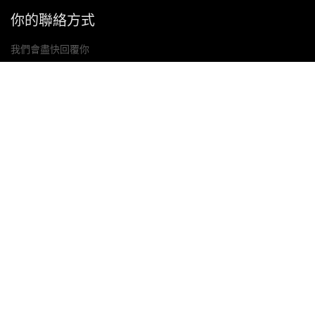
你的聯絡方式
我們會盡快回覆你
提交
如果你有任何問題，請聯絡我們
信箱: Ailitsoft@kingdee.com
Whatsapp: +86-15118154473
隱私權政策
|
服務條款
|
Cookie 政策
|
數據處理協議
版權所有©2026 金蝶智慧科技（深圳）有限公司