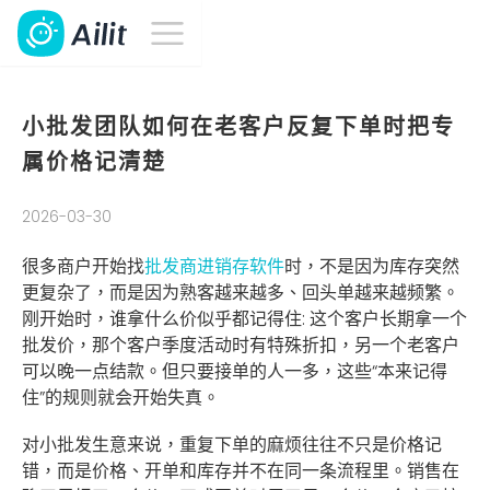
小批发团队如何在老客户反复下单时把专
属价格记清楚
2026-03-30
很多商户开始找
批发商进销存软件
时，不是因为库存突然
更复杂了，而是因为熟客越来越多、回头单越来越频繁。
刚开始时，谁拿什么价似乎都记得住: 这个客户长期拿一个
批发价，那个客户季度活动时有特殊折扣，另一个老客户
可以晚一点结款。但只要接单的人一多，这些“本来记得
住”的规则就会开始失真。
对小批发生意来说，重复下单的麻烦往往不只是价格记
错，而是价格、开单和库存并不在同一条流程里。销售在