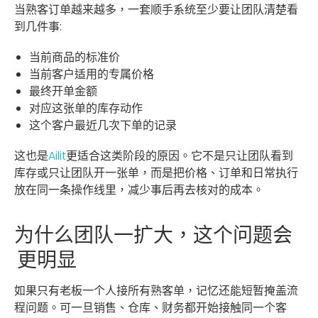
当熟客订单越来越多，一套顺手系统至少要让团队清楚看
到几件事:
当前商品的标准价
当前客户适用的专属价格
最终开单金额
对应这张单的库存动作
这个客户最近几次下单的记录
这也是
Ailit
更适合这类阶段的原因。它不是只让团队看到
库存或只让团队开一张单，而是把价格、订单和日常执行
放在同一条操作线里，减少事后再去核对的成本。
为什么团队一扩大，这个问题会
更明显
如果只有老板一个人接所有熟客单，记忆还能短暂掩盖流
程问题。可一旦销售、仓库、财务都开始接触同一个客