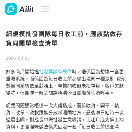
細規模批發團隊每日收工前，應該點做存
貨同開單檢查清單
2026-03-27
好多商戶開始搵
批發進銷存軟件
時，唔係因為想換一套更
重嘅系統，而係因為每日收工前都會出現同一種混亂: 貨架
數量同系統數量對唔上、單據開咗但未扣存貨、客戶欠款
變咗，但團隊一時之間講唔清今日實際發生過咩事。
呢類問題通常唔係一次大錯造成，而係收貨、開單、執
貨、改單、收款跟進分散喺唔同地方，最後喺日結時一次
過爆出嚟。對成長中嘅批發生意嚟講，比起月底先返工補
資料，更實際嘅做法係先固定一套「每日收工前檢查清