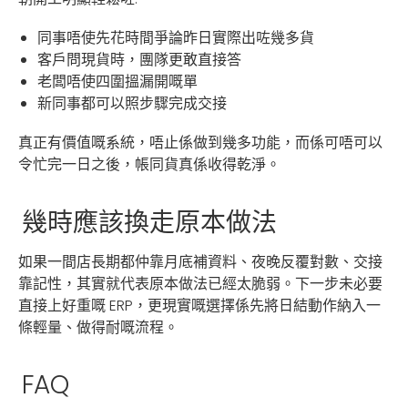
同事唔使先花時間爭論昨日實際出咗幾多貨
客戶問現貨時，團隊更敢直接答
老闆唔使四圍搵漏開嘅單
新同事都可以照步驟完成交接
真正有價值嘅系統，唔止係做到幾多功能，而係可唔可以
令忙完一日之後，帳同貨真係收得乾淨。
幾時應該換走原本做法
如果一間店長期都仲靠月底補資料、夜晚反覆對數、交接
靠記性，其實就代表原本做法已經太脆弱。下一步未必要
直接上好重嘅 ERP，更現實嘅選擇係先將日結動作納入一
條輕量、做得耐嘅流程。
FAQ