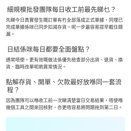
細規模批發團隊每日收工前最先睇乜？
先睇今日真實發生嘅訂單有冇全部落成正式單據，同埋已
完成單據係咪已同步扣減存貨。呢一步最容易提早截住錯
漏。
日結係咪每日都要全面盤點？
通常唔使。更有效嘅做法係優先檢查部分出貨、退貨、換
貨、臨時改單呢啲異常情況。
點解存貨、開單、欠款最好放喺同一套流
程？
因為團隊可以喺收工前一次睇清楚當日交易結果，唔使喺
幾個工具之間來回核對，亦更唔容易將問題拖到第二日。