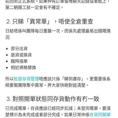
前回到正式系統。如果仲有訂單留喺聊天記錄或者紙上，
第二朝開工就一定會有不確定。
2. 只睇「異常單」，唔使全倉重查
日結唔係叫團隊每日重盤一次，而係先處理最易出錯嘅情
況:
部分出貨
退貨或換貨
臨時插單
相近規格替換
所以
批發存貨管理
唔應該只係「睇到庫存」。更重要係系
統要幫團隊集中異常，畀大家快啲對返清楚。
3. 對照開單狀態同存貨動作有冇一致
已完成嘅單，存貨應該已經同步扣減；未發完嘅單，要清
楚標示為未完成或者部分完成。如果日常仲係
存貨同開單