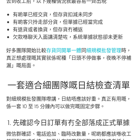
去到收工前，以下幾種情況就最容易一齊出現:
有啲單已經交貨，但存貨扣減未同步
有啲客只拎走部分貨，但單據已經當完成
有退貨或者換貨，但存貨冇補返
欠款喺聊天入面講清楚咗，系統單據狀態卻未更新
好多團隊開始比較
存貨同開單一體
同
細規模批發管理
時，
真正想處理嘅其實就係呢種「日頭不停做事，夜晚不停補
漏」嘅局面。
一套適合細團隊嘅日結檢查清單
對細規模批發團隊嚟講，日結唔應該好重。真正有用嘅，
係一套 10 至 15 分鐘內可以做完嘅固定步驟。
1. 先確認今日訂單有冇全部落成正式單據
微信群確認、電話追加、臨時改數量，呢啲都應該喺收工