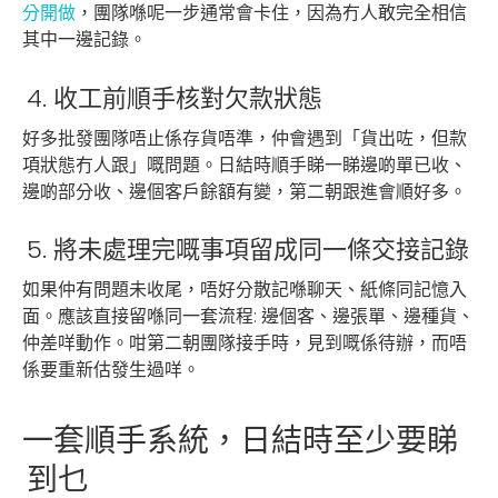
分開做
，團隊喺呢一步通常會卡住，因為冇人敢完全相信
其中一邊記錄。
4. 收工前順手核對欠款狀態
好多批發團隊唔止係存貨唔準，仲會遇到「貨出咗，但款
項狀態冇人跟」嘅問題。日結時順手睇一睇邊啲單已收、
邊啲部分收、邊個客戶餘額有變，第二朝跟進會順好多。
5. 將未處理完嘅事項留成同一條交接記錄
如果仲有問題未收尾，唔好分散記喺聊天、紙條同記憶入
面。應該直接留喺同一套流程: 邊個客、邊張單、邊種貨、
仲差咩動作。咁第二朝團隊接手時，見到嘅係待辦，而唔
係要重新估發生過咩。
一套順手系統，日結時至少要睇
到乜