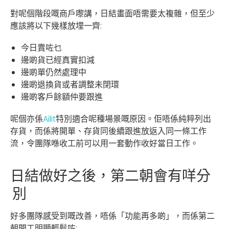
對呢個階段嘅商戶嚟講，日結畫面唔需要太複雜，但至少
應該將以下幾樣放埋一齊:
今日賣咗乜
邊啲貨已經真實扣減
邊啲單仍然處理中
邊啲退換貨或者調整未閉環
邊啲客戶餘額仲要跟進
呢個亦係
Ailit
特別適合呢種場景嘅原因。佢唔係純粹列出
存貨，而係將開單、存貨同後續跟進放返入同一條工作
流，令團隊喺收工前可以用一套動作收好當日工作。
日結做好之後，第二朝會有咩分
別
好多團隊感受到嘅改善，唔係「功能再多啲」，而係第二
朝開工明顯輕鬆咗: