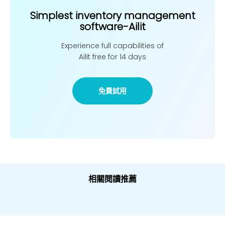
Simplest inventory management
software-Ailit
Experience full capabilities of
Ailit free for 14 days
免費試用
相關閱讀推薦