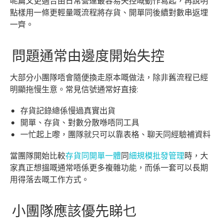
呢篇文更適合由日常營運最容易失控嘅動作寫起，再說明
點樣用一條更輕量嘅流程將存貨、開單同後續對數串返埋
一齊。
問題通常由邊度開始失控
大部分小團隊唔會隨便換走原本嘅做法，除非舊流程已經
明顯拖慢生意。常見信號通常好直接:
存貨記錄總係慢過真實出貨
開單、存貨、對數分散喺唔同工具
一忙起上嚟，團隊就只可以靠表格、聊天同經驗補資料
當團隊開始比較
存貨同開單一體
同
細規模批發管理
時，大
家真正想搵嘅通常唔係更多複雜功能，而係一套可以長期
用得落去嘅工作方式。
小團隊應該優先睇乜