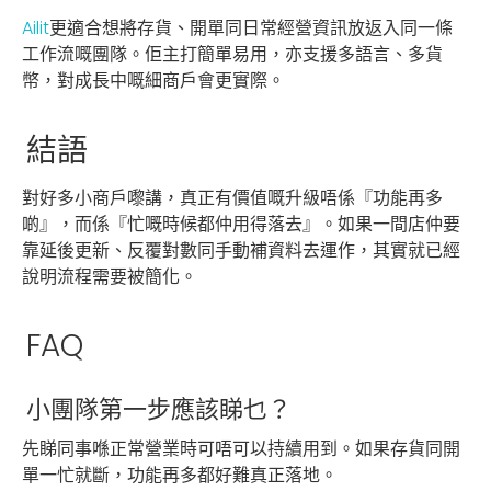
Ailit
更適合想將存貨、開單同日常經營資訊放返入同一條
工作流嘅團隊。佢主打簡單易用，亦支援多語言、多貨
幣，對成長中嘅細商戶會更實際。
結語
對好多小商戶嚟講，真正有價值嘅升級唔係『功能再多
啲』，而係『忙嘅時候都仲用得落去』。如果一間店仲要
靠延後更新、反覆對數同手動補資料去運作，其實就已經
說明流程需要被簡化。
FAQ
小團隊第一步應該睇乜？
先睇同事喺正常營業時可唔可以持續用到。如果存貨同開
單一忙就斷，功能再多都好難真正落地。