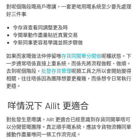
對呢個階段嘅商戶嚟講，一套更啱用嘅系統至少要先處理
好三件事:
令存貨查看同調整更及時
令開單動作盡量貼近真實交易
令新同事更容易學識並照步驟做
如果而家嘅做法仲停留喺
存貨同開單分開做
呢種狀態，下
一步通常唔係直接上重系統，而係先將流程做輕、做順。
去到呢個階段，
批發存貨管理
呢類工具之所以會開始變得
相關，往往唔係因為團隊想要更複雜，而係想令日常執行
更穩。
咩情況下 Ailit 更適合
對批發生意嚟講，Ailit 更適合已經意識到存貨同開單唔可
以分開管嘅團隊。真正順手嘅系統，應該令貨物流轉同單
據動作盡量喺同一條工作流完成。