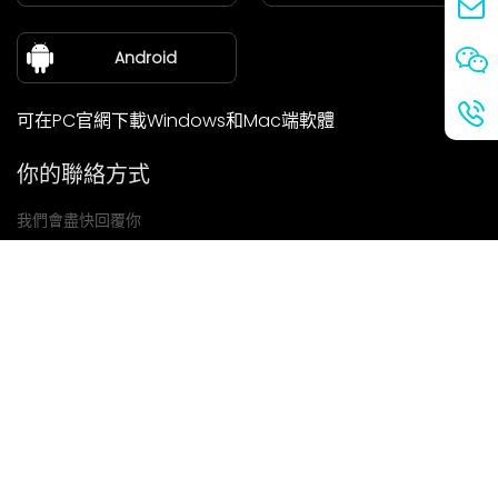
關於我們
Android
可在PC官網下載Windows和Mac端軟體
你的聯絡方式
我們會盡快回覆你
提交
如果你有任何問題，請聯絡我們
信箱: Ailitsoft@kingdee.com
Whatsapp: +86-15118154473