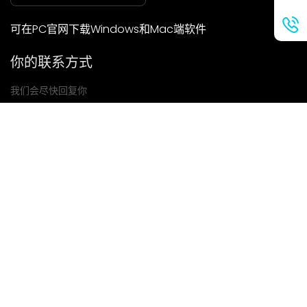
可在PC官网下载Windows和Mac端软件
你的联系方式
我们会尽快回复你
提交
如果你有任何问题，请联系我们
邮箱: Ailitsoft@kingdee.com
Whatsapp: +86-15118154473
隐私政策
|
服务条款
|
Cookie 政策
|
数据处理协议
版权所有©2026 金蝶智慧科技（深圳）有限公司