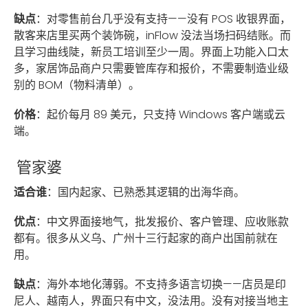
缺点
：对零售前台几乎没有支持——没有 POS 收银界面，
散客来店里买两个装饰碗，inFlow 没法当场扫码结账。而
且学习曲线陡，新员工培训至少一周。界面上功能入口太
多，家居饰品商户只需要管库存和报价，不需要制造业级
别的 BOM（物料清单）。
价格
：起价每月 89 美元，只支持 Windows 客户端或云
端。
管家婆
适合谁
：国内起家、已熟悉其逻辑的出海华商。
优点
：中文界面接地气，批发报价、客户管理、应收账款
都有。很多从义乌、广州十三行起家的商户出国前就在
用。
缺点
：海外本地化薄弱。不支持多语言切换——店员是印
尼人、越南人，界面只有中文，没法用。没有对接当地主