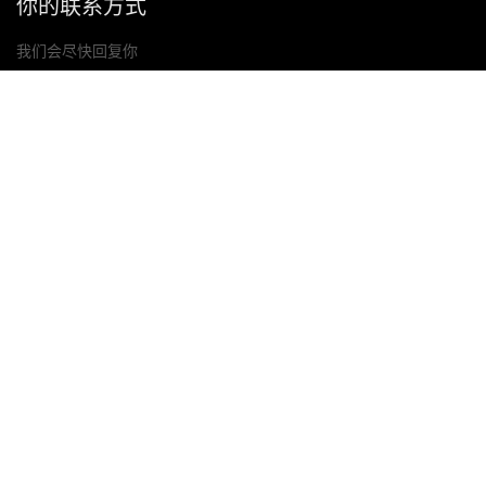
你的联系方式
我们会尽快回复你
提交
如果你有任何问题，请联系我们
邮箱: Ailitsoft@kingdee.com
Whatsapp: +86-15118154473
隐私政策
|
服务条款
|
Cookie 政策
|
数据处理协议
版权所有©2026 金蝶智慧科技（深圳）有限公司