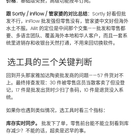
价格
：基础版免费，高级功能按年订阅。
跟 Sortly / inFlow / 管家婆的对比总结
：Sortly 好看但批
发不行，inFlow 批发强但零售没有，管家婆中文好但海外
水土不服。Ailit 的定位是中间那个交集——批发和零售都
要、多语言团队、覆盖海外本地和华人客户，而且一套系
统里进销存和收银台天然打通，不用来回切换软件。
选工具的三个关键判断
回到开头那家雅加达陶瓷批发商的问题——57 件货对不
上。最终排查发现：30 件被零售店员当散客卖了但没登
记，17 件是批发出货时少扫了条码，10 件是退货没入系
统。
如果你也遇到类似情况，选工具时看三个指标：
库存实时同步。
批发下了单，零售前台能不能立刻看到库
存减少？不能的话，超卖是迟早的事。