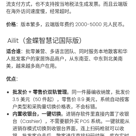
流支付方式，也不支持按当地税法生成发票。而且云端版
在海外访问速度慢，经常超时。
价格
：版本繁多，云端版年费约 2000-5000 元人民币。
Ailit（金蝶智慧记国际版）
适合谁
：批零兼营、多语言团队、同时服务本地散客和华
人批发客户的家居饰品商户，从东南亚、中东到北美南
美，越来越多商户在用。
优点
：
批发价 + 零售价双轨管理
。同一件藤编收纳筐，批发价
3.5 美元（50 件起），零售价 8.9 美元，系统自动按客
户类型和采购量切换价格表，不会标错。
内置收银台，一键切换
。进销存软件里直接内置了收银
台（Cashier），不需要额外买 POS 系统。一键就能从
进销存模式切换到收银台界面，连上扫码枪就可以收
银。批发客户走后，散客进店直接扫码结账，库存实时