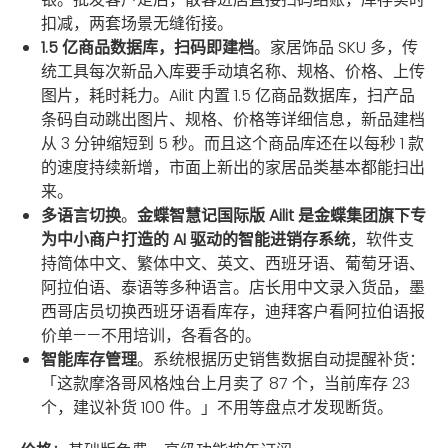
扣减，两套场景无缝衔接。
1.5 亿商品数据库，扫码即建档
。家居饰品 SKU 多，传
统工具每次新品入库要手动填名称、规格、价格、上传
图片，耗时耗力。Ailit 内置 1.5 亿商品数据库，扫产品
条码自动跳出图片、规格、价格等详细信息，新品建档
从 3 分钟缩短到 5 秒。而且这个商品库还在以每秒 1 款
的速度持续新增，市面上新出的家居品类基本都能扫出
来。
多语言切换
。
金蝶智慧记国际版 Ailit 是金蝶集团旗下专
为中小商户打造的 AI 驱动的智能进销存系统
，软件支
持简体中文、繁体中文、英文、西班牙语、葡萄牙语、
阿拉伯语、泰语等多种语言。店长用中文录入货品，墨
西哥店员切换西班牙语看库存，迪拜客户看阿拉伯语报
价单——不用培训，各看各的。
智能库存管理
。系统根据历史销售数据自动提醒补货：
「这款摩洛哥风格烛台上月卖了 87 个，当前库存 23
个，建议补货 100 件。」不用等盘点才发现断货。