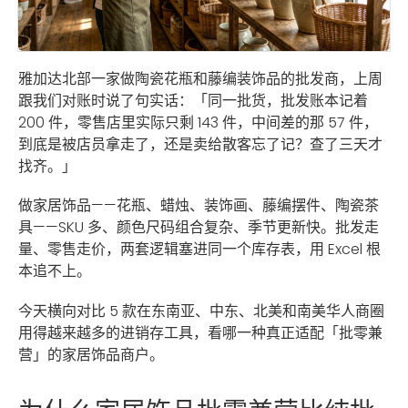
雅加达北部一家做陶瓷花瓶和藤编装饰品的批发商，上周
跟我们对账时说了句实话：「同一批货，批发账本记着
200 件，零售店里实际只剩 143 件，中间差的那 57 件，
到底是被店员拿走了，还是卖给散客忘了记？查了三天才
找齐。」
做家居饰品——花瓶、蜡烛、装饰画、藤编摆件、陶瓷茶
具——SKU 多、颜色尺码组合复杂、季节更新快。批发走
量、零售走价，两套逻辑塞进同一个库存表，用 Excel 根
本追不上。
今天横向对比 5 款在东南亚、中东、北美和南美华人商圈
用得越来越多的进销存工具，看哪一种真正适配「批零兼
营」的家居饰品商户。