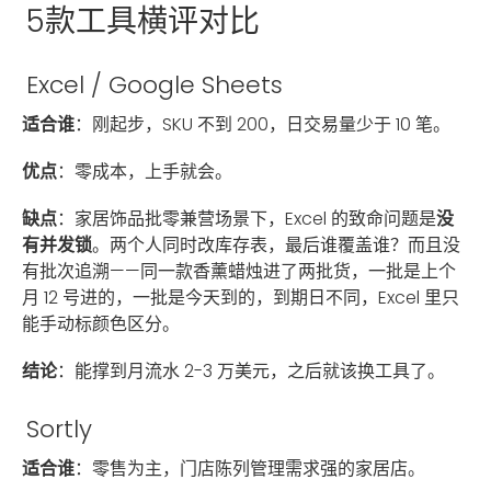
5款工具横评对比
Excel / Google Sheets
适合谁
：刚起步，SKU 不到 200，日交易量少于 10 笔。
优点
：零成本，上手就会。
缺点
：家居饰品批零兼营场景下，Excel 的致命问题是
没
有并发锁
。两个人同时改库存表，最后谁覆盖谁？而且没
有批次追溯——同一款香薰蜡烛进了两批货，一批是上个
月 12 号进的，一批是今天到的，到期日不同，Excel 里只
能手动标颜色区分。
结论
：能撑到月流水 2-3 万美元，之后就该换工具了。
Sortly
适合谁
：零售为主，门店陈列管理需求强的家居店。