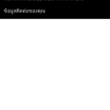
ข้อมูลติดต่อของคุณ
เราจะติดต่อกลับคุณโดยเร็วที่สุด
ส่ง
หากคุณมีคำถามใด ๆ โปรดติดต่อเรา
จดหมาย: Ailitsoft@kingdee.com
Whatsapp: +86-15118154473
Privacy Policy
|
Terms of Service
|
Cookie Policy
|
Data Processing Agreement
ลิขสิทธิ์ ©2026 บริษัท คิงดี สมาร์ท เทคโนโลยี (เซินเจิ้น) จำกัด