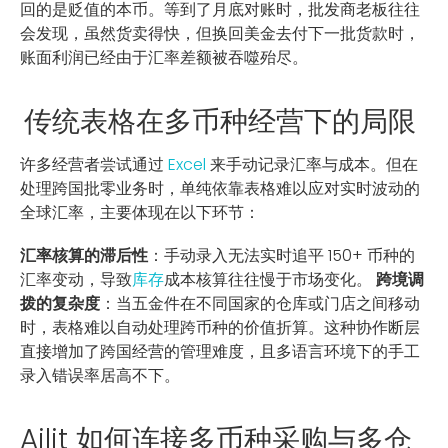
回的是贬值的本币。等到了月底对账时，批发商老板往往
会发现，虽然货卖得快，但换回美金去付下一批货款时，
账面利润已经由于汇率差额被吞噬殆尽。
传统表格在多币种经营下的局限
许多经营者尝试通过
Excel
来手动记录汇率与成本。但在
处理跨国批零业务时，单纯依靠表格难以应对实时波动的
全球汇率，主要体现在以下环节：
汇率核算的滞后性
：手动录入无法实时追平 150+ 币种的
汇率变动，导致
库存
成本核算往往慢于市场变化。
跨境调
拨的复杂度
：当五金件在不同国家的仓库或门店之间移动
时，表格难以自动处理跨币种的价值折算。这种协作断层
直接增加了跨国经营的管理难度，且多语言环境下的手工
录入错误率居高不下。
Ailit 如何连接多币种采购与多仓