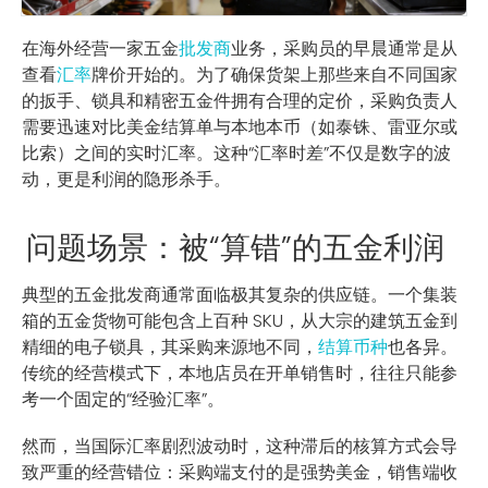
在海外经营一家五金
批发商
业务，采购员的早晨通常是从
查看
汇率
牌价开始的。为了确保货架上那些来自不同国家
的扳手、锁具和精密五金件拥有合理的定价，采购负责人
需要迅速对比美金结算单与本地本币（如泰铢、雷亚尔或
比索）之间的实时汇率。这种“汇率时差”不仅是数字的波
动，更是利润的隐形杀手。
问题场景：被“算错”的五金利润
典型的五金批发商通常面临极其复杂的供应链。一个集装
箱的五金货物可能包含上百种 SKU，从大宗的建筑五金到
精细的电子锁具，其采购来源地不同，
结算币种
也各异。
传统的经营模式下，本地店员在开单销售时，往往只能参
考一个固定的“经验汇率”。
然而，当国际汇率剧烈波动时，这种滞后的核算方式会导
致严重的经营错位：采购端支付的是强势美金，销售端收