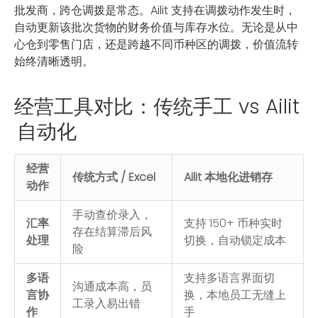
批发商，跨仓调拨是常态。Ailit 支持在调拨动作发生时，
自动更新该批次货物的财务价值与库存水位。无论是从中
心仓到零售门店，还是跨越不同币种区的调拨，价值流转
始终清晰透明。
经营工具对比：传统手工 vs Ailit
自动化
经营
传统方式 / Excel
Ailit 本地化进销存
动作
手动查价录入，
汇率
支持 150+ 币种实时
存在结算滞后风
处理
切换，自动锁定成本
险
多语
支持多语言界面切
沟通成本高，员
言协
换，本地员工无缝上
工录入易出错
作
手