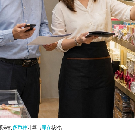
繁杂的
多币种
计算与
库存
核对。