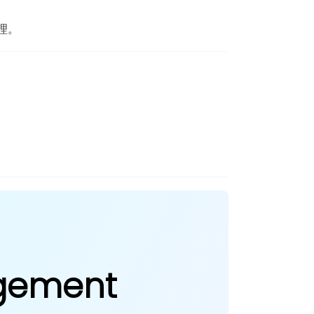
理。
agement