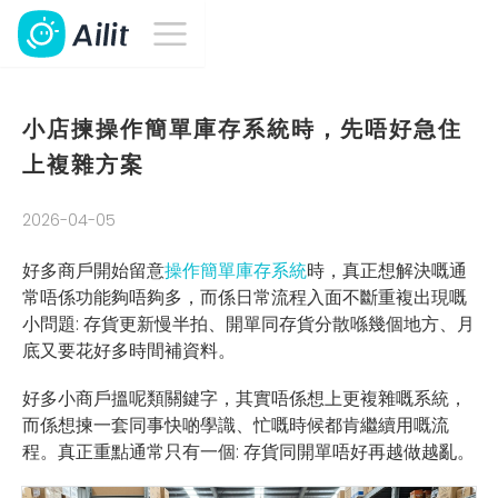
小店揀操作簡單庫存系統時，先唔好急住
上複雜方案
2026-04-05
好多商戶開始留意
操作簡單庫存系統
時，真正想解決嘅通
常唔係功能夠唔夠多，而係日常流程入面不斷重複出現嘅
小問題: 存貨更新慢半拍、開單同存貨分散喺幾個地方、月
底又要花好多時間補資料。
好多小商戶搵呢類關鍵字，其實唔係想上更複雜嘅系統，
而係想揀一套同事快啲學識、忙嘅時候都肯繼續用嘅流
程。真正重點通常只有一個: 存貨同開單唔好再越做越亂。