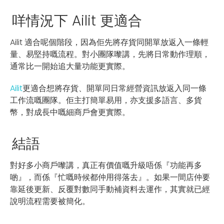
咩情況下 Ailit 更適合
Ailit 適合呢個階段，因為佢先將存貨同開單放返入一條輕
量、易堅持嘅流程。對小團隊嚟講，先將日常動作理順，
通常比一開始追大量功能更實際。
Ailit
更適合想將存貨、開單同日常經營資訊放返入同一條
工作流嘅團隊。佢主打簡單易用，亦支援多語言、多貨
幣，對成長中嘅細商戶會更實際。
結語
對好多小商戶嚟講，真正有價值嘅升級唔係『功能再多
啲』，而係『忙嘅時候都仲用得落去』。如果一間店仲要
靠延後更新、反覆對數同手動補資料去運作，其實就已經
說明流程需要被簡化。