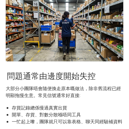
問題通常由邊度開始失控
大部分小團隊唔會隨便換走原本嘅做法，除非舊流程已經
明顯拖慢生意。常見信號通常好直接:
存貨記錄總係慢過真實出貨
開單、存貨、對數分散喺唔同工具
一忙起上嚟，團隊就只可以靠表格、聊天同經驗補資料