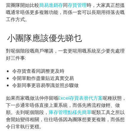
當團隊開始比較
簡易進銷存
同
存貨管理
時，大家真正想搵
嘅通常唔係更多複雜功能，而係一套可以長期用得落去嘅
工作方式。
小團隊應該優先睇乜
對呢個階段嘅商戶嚟講，一套更啱用嘅系統至少要先處理
好三件事:
令存貨查看同調整更及時
令開單動作盡量貼近真實交易
令新同事更容易學識並照步驟做
如果而家嘅做法仲停留喺
Excel存貨表替代方案
呢種狀態，
下一步通常唔係直接上重系統，而係先將流程做輕、做
順。去到呢個階段，
庫存管理點樣先簡單
呢類工具之所以
會開始變得相關，往往唔係因為團隊想要更複雜，而係想
令日常執行更穩。