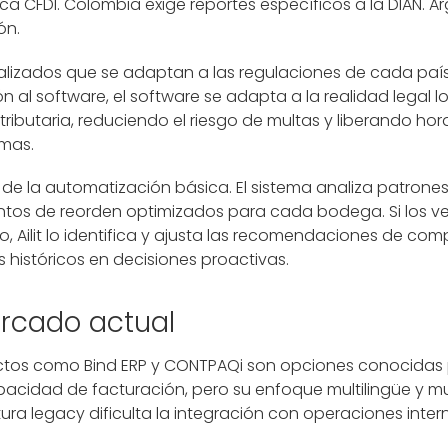
a CFDI. Colombia exige reportes específicos a la DIAN. 
ón.
calizados que se adaptan a las regulaciones de cada país 
 al software, el software se adapta a la realidad legal loc
ributaria, reduciendo el riesgo de multas y liberando ho
emas.
allá de la automatización básica. El sistema analiza patron
untos de reorden optimizados para cada bodega. Si los v
, Ailit lo identifica y ajusta las recomendaciones de co
s históricos en decisiones proactivas.
rcado actual
uctos como Bind ERP y CONTPAQi son opciones conocidas
cidad de facturación, pero su enfoque multilingüe y mul
tura legacy dificulta la integración con operaciones inter