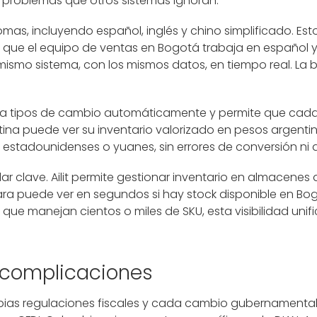
 problemas que otros sistemas ignoran.
omas, incluyendo español, inglés y chino simplificado. Est
as que el equipo de ventas en Bogotá trabaja en españo
 mismo sistema, con los mismos datos, en tiempo real. La b
liza tipos de cambio automáticamente y permite que cad
na puede ver su inventario valorizado en pesos argentino
estadounidenses o yuanes, sin errores de conversión ni 
lar clave. Ailit permite gestionar inventario en almacenes
ra puede ver en segundos si hay stock disponible en Bogot
s que manejan cientos o miles de SKU, esta visibilidad unif
 complicaciones
pias regulaciones fiscales y cada cambio gubernamental 