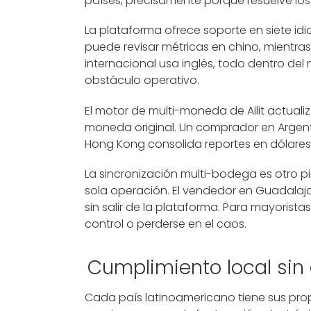
países, precisamente porque resuelve los
La plataforma ofrece soporte en siete idi
puede revisar métricas en chino, mientr
internacional usa inglés, todo dentro del
obstáculo operativo.
El motor de multi-moneda de Ailit actua
moneda original. Un comprador en Argenti
Hong Kong consolida reportes en dólares 
La sincronización multi-bodega es otro pi
sola operación. El vendedor en Guadalaja
sin salir de la plataforma. Para mayorista
control o perderse en el caos.
Cumplimiento local sin
Cada país latinoamericano tiene sus pro