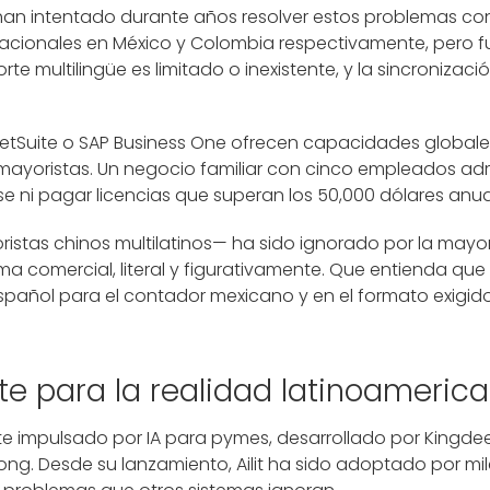
 han intentado durante años resolver estos problemas co
acionales en México y Colombia respectivamente, pero 
te multilingüe es limitado o inexistente, y la sincronizaci
NetSuite o SAP Business One ofrecen capacidades globales
mayoristas. Un negocio familiar con cinco empleados adm
e ni pagar licencias que superan los 50,000 dólares anua
stas chinos multilatinos— ha sido ignorado por la mayor
a comercial, literal y figurativamente. Que entienda que 
español para el contador mexicano y en el formato exigido
gente para la realidad latinoameric
gente impulsado por IA para pymes, desarrollado por Kingd
ong. Desde su lanzamiento, Ailit ha sido adoptado por mi