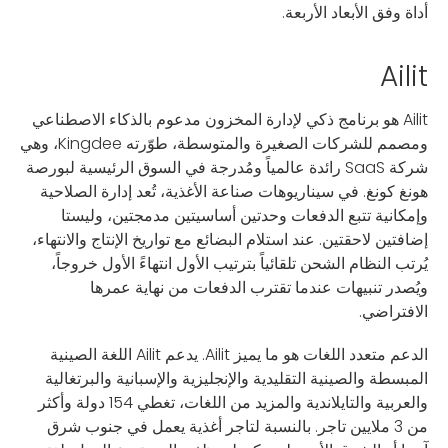
أداة وفق الأبعاد الأربعة.
Ailit
Ailit هو برنامج ذكي لإدارة المخزون مدعوم بالذكاء الاصطناعي
ومصمم للشركات الصغيرة والمتوسطة، طوّرته Kingdee، وهي
شركة SaaS رائدة عالمياً ومُدرجة في السوق الرئيسية لبورصة
هونغ كونغ. في سيناريوهات صناعة الأغذية، تُعد إدارة الصلاحية
وإمكانية تتبع الدفعات وحدتين أساسيتين مدمجتين، وليستا
إضافتين لاحقتين. عند استلام البضائع مع تواريخ الإنتاج والانتهاء،
يُرتب النظام الشحن تلقائياً بترتيب الأول انتهاءً الأول خروجاً،
ويُصدر تنبيهات عندما تقترب الدفعات من نهاية عمرها
الافتراضي.
الدعم متعدد اللغات هو ما يميز Ailit. يدعم Ailit اللغة الصينية
المبسطة والصينية التقليدية والإنجليزية والإسبانية والبرتغالية
والعربية والتايلاندية والمزيد من اللغات، تغطي 154 دولة وأكثر
من 3 ملايين تاجر. بالنسبة لتاجر أغذية يعمل في جنوب شرق