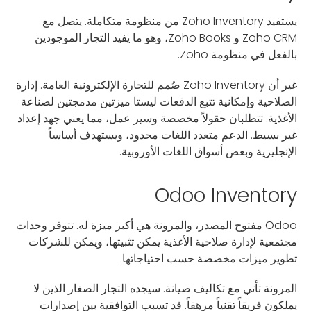
يستفيد Zoho Inventory من منظومة متكاملة. يتصل مع
Zoho CRM و Zoho Books، وهو ما يفيد التجار الموجودين
بالفعل في منظومة Zoho.
غير أن Zoho Inventory صُمم للتجارة الإلكترونية العامة. إدارة
الصلاحية وإمكانية تتبع الدفعات ليستا ميزتين مدمجتين لصناعة
الأغذية. تتطلبان حقولاً مخصصة وسير عمل، مما يعني جهد إعداد
غير بسيط. الدعم متعدد اللغات محدود، ويستهدف أساساً
الإنجليزية وبعض أسواق اللغات الأوروبية.
Odoo Inventory
Odoo مفتوح المصدر، والمرونة هي أكبر ميزة له. تتوفر وحدات
مجتمعية لإدارة صلاحية الأغذية يمكن تثبيتها، ويمكن للشركات
تطوير ميزات مخصصة حسب احتياجاتها.
المرونة تأتي مع تكاليف صيانة. سيجده التجار الصغار الذين لا
يملكون فريقاً تقنياً مرهقاً. قد تسبب التوافقية بين إصدارات