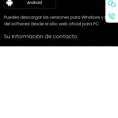
sobre nosotros
Android
Puedes descargar las versiones para Windows y Mac
del software desde el sitio web oficial para PC.
Su información de contacto
Nos pondremos en contacto con usted lo antes posible.
entregar
Si tiene alguna pregunta, póngase en contacto con
nosotros.
Correo: Ailitsoft@kingdee.com
Whatsapp: +86-15118154473