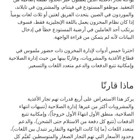
التعقيد. موظفو المستودع في فيتنام، والمشترون في تايلاند،
والموردون في الصين. يتحدث الفريق لغتين أو ثلاث لغات يومياً.
إذا كان نظام المخزون يعمل باللغة الإنجليزية فقط، فسوف
يرتكب أحد العاملين في أرضية المستودع خطأ في إدخال
البيانات لأنه لم يتمكن من قراءة الواجهة.
اخترنا خمس أدوات لإدارة المخزون ذات حضور ملموس في
قطاع الأغذية والمشروبات، وقارنّا بينها من حيث إدارة الصلاحية
وإمكانية تتبع الدفعات والدعم متعدد اللغات والتسعير.
ماذا قارنّا
يركز هذا الاستعراض على أربع قدرات تهم تجار الأغذية
والمشروبات أكثر من غيرها: إدارة الصلاحية (تنبيهات انتهاء
الصلاحية، منطق الأول انتهاءً الأول خروجاً)، وإمكانية تتبع
الدفعات (تتبع كل دفعة من الاستلام حتى الشحن)، والدعم
متعدد اللغات (ما إذا كانت الواجهة والتقارير تتبدل بين اللغات)،
وحدود الأسعار التي تهم التجار الصغار والمتوسطين. تُقيَّم كل