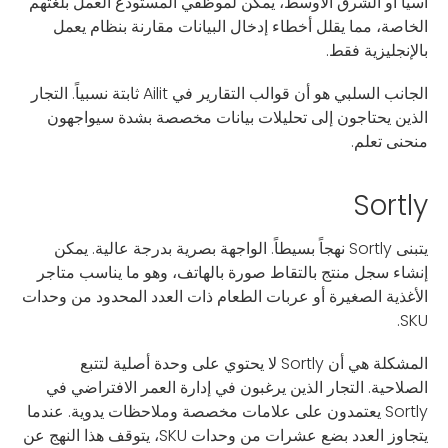
آسيا أو الشرق الأوسط، يمكن لموظفي المستودع العمل بلغتهم
الخاصة، مما يقلل أخطاء إدخال البيانات مقارنة بنظام يعمل
بالإنجليزية فقط.
الجانب السلبي هو أن قوالب التقارير في Ailit ثابتة نسبياً. التجار
الذين يحتاجون إلى تحليلات بيانات مخصصة بشدة سيواجهون
منحنى تعلم.
Sortly
يتبنى Sortly نهجاً بسيطاً. الواجهة بصرية بدرجة عالية. يمكن
إنشاء سجل منتج بالتقاط صورة بالهاتف، وهو ما يناسب متاجر
الأغذية الصغيرة أو عربات الطعام ذات العدد المحدود من وحدات
SKU.
المشكلة هي أن Sortly لا يحتوي على وحدة أصلية لتتبع
الصلاحية. التجار الذين يرغبون في إدارة العمر الافتراضي في
Sortly يعتمدون على علامات مخصصة وملاحظات يدوية. عندما
يتجاوز العدد بضع عشرات من وحدات SKU، يتوقف هذا النهج عن