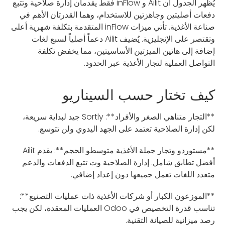
يُظهر الجدول أن Ailit و inFlow فقط يقدمان إدارة صلاحية وتتبع
دفعات أصليتين وجاهزتين للاستخدام، وهما القدرتان الأهم في
صناعة الأغذية. تأتي ميزات inFlow المتقدمة بتكلفة شهرية أعلى
وتقتصر على الإنجليزية. يُضيف Ailit دعماً أصلياً لسبع لغات
إضافة إلى هاتين الميزتين الأساسيتين، مما يخفض تكلفة
التواصل العملية لتجار الأغذية عبر الحدود.
كيف تختار حسب السيناريو
**التجار متناهي الصغر والأفراد**: Sortly جيد لبداية سريعة،
لكن إدارة الصلاحية تعتمد على الجهد اليدوي ولن تتوسع.
**مستوردو وتجار جملة الأغذية متوسطو الحجم**: يقدم Ailit
أفضل تطابق شامل. إدارة الصلاحية وت تتبع الدفعات والدعم
متعدد اللغات تعمل جميعها دون إعداد إضافي.
**الموزعون الكبار أو شركات الأغذية ذات عمليات التصنيع**:
تناسب قدرة التخصيص في Odoo العمليات المعقدة، لكن يجب
رصد ميزانية للصيانة التقنية.