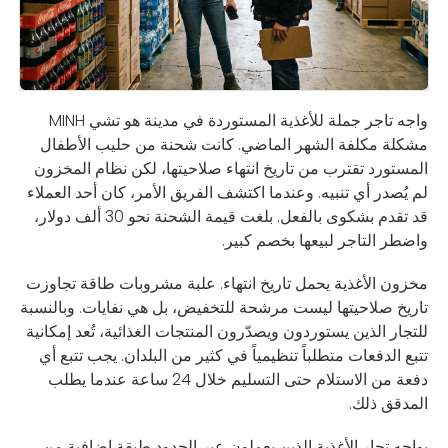
واجه تاجر جملة للأغذية المستوردة في مدينة هو تشي MINH
مشكلة مكلفة الشهر الماضي. كانت شحنة من حليب الأطفال
المستورد تقترب من تاريخ انتهاء صلاحيتها، لكن نظام المخزون
لم يُصدر أي تنبيه. وعندما اكتشف الفريق الأمر، كان أحد العملاء
قد تقدم بشكوى بالفعل. بلغت قيمة الشحنة نحو 30 ألف دولار،
واضطر التاجر لبيعها بخصم كبير.
مخزون الأغذية يحمل تاريخ انتهاء. علبة مشروبات طاقة تجاوزت
تاريخ صلاحيتها ليست مرشحة للتخفيض، بل هي نفايات. وبالنسبة
للتجار الذين يستوردون ويصدّرون المنتجات الغذائية، تُعد إمكانية
تتبع الدفعات متطلباً تنظيمياً في كثير من البلدان. يجب تتبع أي
دفعة من الاستلام حتى التسليم خلال 24 ساعة عندما يطلب
المدقق ذلك.
يواجه تجار الأغذية الذين يعملون عبر الحدود طبقة إضافية من