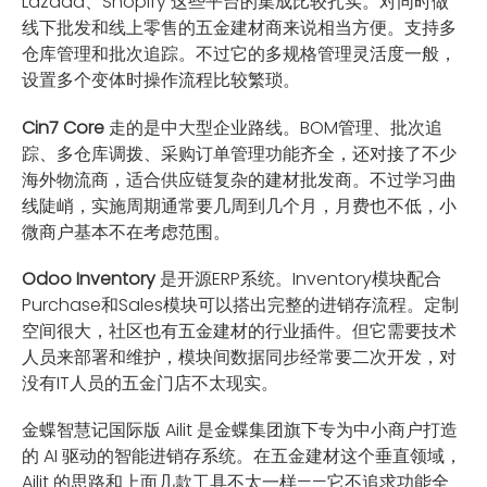
Lazada、Shopify 这些平台的集成比较扎实。对同时做
线下批发和线上零售的五金建材商来说相当方便。支持多
仓库管理和批次追踪。不过它的多规格管理灵活度一般，
设置多个变体时操作流程比较繁琐。
Cin7 Core
走的是中大型企业路线。BOM管理、批次追
踪、多仓库调拨、采购订单管理功能齐全，还对接了不少
海外物流商，适合供应链复杂的建材批发商。不过学习曲
线陡峭，实施周期通常要几周到几个月，月费也不低，小
微商户基本不在考虑范围。
Odoo Inventory
是开源ERP系统。Inventory模块配合
Purchase和Sales模块可以搭出完整的进销存流程。定制
空间很大，社区也有五金建材的行业插件。但它需要技术
人员来部署和维护，模块间数据同步经常要二次开发，对
没有IT人员的五金门店不太现实。
金蝶智慧记国际版 Ailit 是金蝶集团旗下专为中小商户打造
的 AI 驱动的智能进销存系统。在五金建材这个垂直领域，
Ailit 的思路和上面几款工具不太一样——它不追求功能全