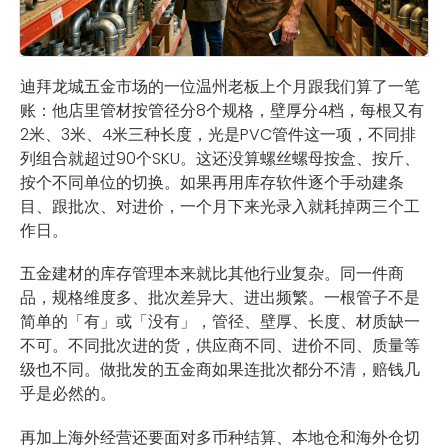
迪拜龙城五金市场的一位温州老板上个月跟我们算了一笔
账：他店里管材按管径分8个规格，壁厚分4档，每根又有
2米、3米、4米三种长度，光是PVC管件这一项，不同排
列组合就超过90个SKU。这还没算螺丝螺母按盒、按斤、
按个不同单位的切换。如果再用库存软件逐个手动建条
目、跟批次、对进价，一个月下来光录入就耗掉两三个工
作日。
五金建材的库存管理本来就比其他行业复杂。同一件商
品，规格维度多、批次差异大、进出频繁。一根管子不是
简单的「有」或「没有」，管径、壁厚、长度、材质缺一
不可。不同批次进的货，供应商不同、进价不同、质量等
级也不同。做批发的五金商如果连批次都分不清，赔钱几
乎是必然的。
再加上海外经营还要面对多币种结算、本地仓和海外仓切