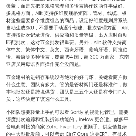
覆盖，而是先把多规格管理和多语言协作这两件事做好。
多规格方面，Ailit 支持多维度规格矩阵，管材、线缆、板
材这些需要多个维度组合的商品，设定好维度规则后系统
自动生成SKU，不需要手动逐个创建。批次管理方面，Ailit
支持按批次记录进价、供应商和质量等级，出入库时自动
匹配批次，这对五金批发很重要。另外，Ailit 软件支持简
体中文、繁体中文、英文、西班牙语、葡萄牙语、阿拉伯
语、泰语等多种语言，覆盖 154 国，超 300 万商家。东南
亚店员用母语界面操作完全没问题。
五金建材的进销存系统没有绝对的好与坏，关键看商户做
什么生意、团队有多大。管的是管材阀门还是标准件，做
本地批发还是跨境供货，团队是三五个人还是有专门IT人
员，这些决定了该选什么工具。
小团队想要轻量上手的可以看 Sortly 的视觉化管理。需要
深度批次追踪和组装拆卸功能的，inFlow 更合适。做多平
台电商对接的商家 Zoho Inventory 更顺手。供应链复杂
的中大型批发商，可以考虑 Cin7 Core 这类ERP。有技术