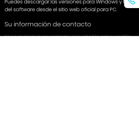
Puedes descargar las versiones para Windows y Mac
del software desde el sitio web oficial para PC.
Su información de contacto
Nos pondremos en contacto con usted lo antes posible.
entregar
Si tiene alguna pregunta, póngase en contacto con
nosotros.
Correo: Ailitsoft@kingdee.com
Whatsapp: +86-15118154473
Privacy Policy
|
Terms of Service
|
Cookie Policy
|
Data Processing Agreement