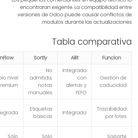
encontraran exigente. La compatibilidad entre
versiones de Odoo puede causar conflictos de
modulos durante las actualizaciones.
Tabla comparativa
inFlow
Sortly
Ailit
Funcion
No
Integrada
olo nivel
admitida,
con
Gestion de
remium
notas
alertas y
caducidad
manuales
FEFO
Etiquetas
Trazabilidad
tegrada
Integrada
basicas
por lotes
Solo
Solo
Soporte