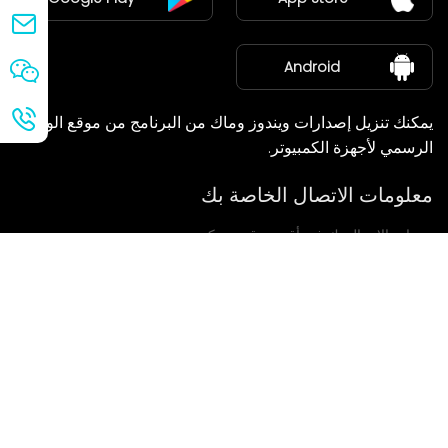
مركز الأخبار
معلومات عنا
Android
يمكنك تنزيل إصدارات ويندوز وماك من البرنامج من موقع الويب
الرسمي لأجهزة الكمبيوتر.
معلومات الاتصال الخاصة بك
سنعاود الاتصال بك في أقرب وقت ممكن.
يُقدِّم
إذا كانت لديكم أي استفسارات، يرجى الاتصال بنا.
بريد: Ailitsoft@kingdee.com
Whatsapp: +86-15118154473