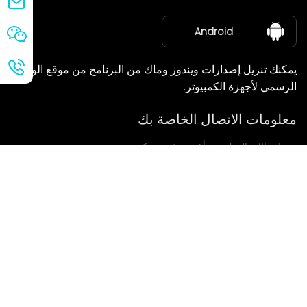
معلومات عنا
Android
يمكنك تنزيل إصدارات ويندوز وماك من البرنامج من موقع الويب
الرسمي لأجهزة الكمبيوتر.
معلومات الاتصال الخاصة بك
سنعاود الاتصال بك في أقرب وقت ممكن.
يُقدِّم
إذا كانت لديكم أي استفسارات، يرجى الاتصال بنا.
بريد: Ailitsoft@kingdee.com
Whatsapp: +86-15118154473