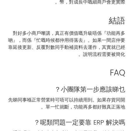
幣，對成長中嘅細商戶會更實際。
結語
對好多小商戶嚟講，真正有價值嘅升級唔係『功能再多
啲』，而係『忙嘅時候都仲用得落去』。如果一間店仲要
靠延後更新、反覆對數同手動補資料去運作，其實就已經
說明流程需要被簡化。
FAQ
小團隊第一步應該睇乜？
先睇同事喺正常營業時可唔可以持續用到。如果存貨同開
單一忙就斷，功能再多都好難真正落地。
呢類問題一定要靠 ERP 解決嗎？