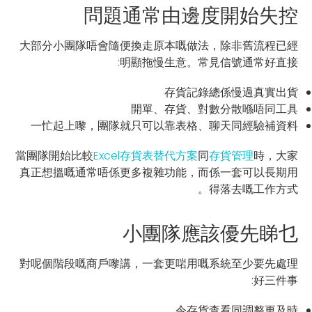
問題通常由邊度開始失控
大部分小團隊唔會隨便換走原本嘅做法，除非舊流程已經
明顯拖慢生意。常見信號通常好直接:
存貨記錄總係慢過真實出貨
開單、存貨、對數分散喺唔同工具
一忙起上嚟，團隊就只可以靠表格、聊天同經驗補資料
當團隊開始比較
Excel存貨表替代方案
同
存貨管理
時，大家
真正想搵嘅通常唔係更多複雜功能，而係一套可以長期用
得落去嘅工作方式。
小團隊應該優先睇乜
對呢個階段嘅商戶嚟講，一套更啱用嘅系統至少要先處理
好三件事:
令存貨查看同調整更及時