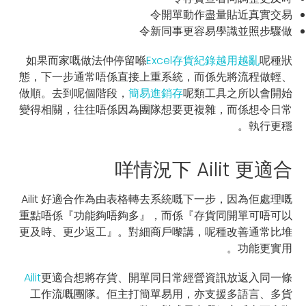
令開單動作盡量貼近真實交易
令新同事更容易學識並照步驟做
如果而家嘅做法仲停留喺
Excel存貨紀錄越用越亂
呢種狀
態，下一步通常唔係直接上重系統，而係先將流程做輕、
做順。去到呢個階段，
簡易進銷存
呢類工具之所以會開始
變得相關，往往唔係因為團隊想要更複雜，而係想令日常
執行更穩。
咩情況下 Ailit 更適合
Ailit 好適合作為由表格轉去系統嘅下一步，因為佢處理嘅
重點唔係『功能夠唔夠多』，而係『存貨同開單可唔可以
更及時、更少返工』。對細商戶嚟講，呢種改善通常比堆
功能更實用。
Ailit
更適合想將存貨、開單同日常經營資訊放返入同一條
工作流嘅團隊。佢主打簡單易用，亦支援多語言、多貨