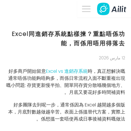
Excel同進銷存系統點樣揀？重點唔係功
能，而係用唔用得落去
12 مارس 2026
好多商戶開始留意
Excel vs 進銷存系統
時，真正想解決嘅
通常唔係功能夠唔夠多，而係日常流程入面不斷重複出現
嘅小問題: 存貨更新慢半拍、開單同存貨分散喺幾個地方、
月底又要花好多時間補資料。
好多團隊去到呢一步，通常係因為 Excel 越開越多個版
本，月底對數越做越辛苦。表面上係搵替代方案，實際上
係想搵一套唔使再成日事後補資料嘅做法。