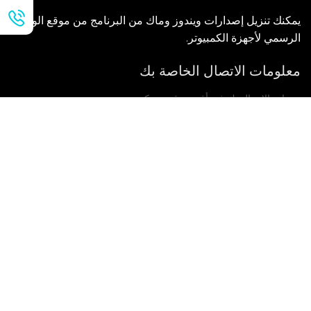
يمكنك تنزيل إصدارات ويندوز وماك من البرنامج من موقع الويب
الرسمي لأجهزة الكمبيوتر.
معلومات الاتصال الخاصة بك
سنعاود الاتصال بك في أقرب وقت ممكن.
يُقدِّم
إذا كانت لديكم أي استفسارات، يرجى الاتصال بنا.
بريد: Ailitsoft@kingdee.com
Whatsapp: +86-15118154473
|
Cookie Policy
|
Terms of Service
|
Privacy Policy
Data Processing Agreement