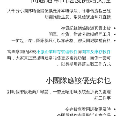
大部分小團隊唔會隨便換走原本嘅做法，除非舊流程已經
明顯拖慢生意。常見信號通常好直接:
存貨記錄總係慢過真實出貨
開單、存貨、對數分散喺唔同工具
一忙起上嚟，團隊就只可以靠表格、聊天同經驗補資料
當團隊開始比較
小微企業庫存管理軟件
同
開單及庫存軟件
時，大家真正想搵嘅通常唔係更多複雜功能，而係一套可
以長期用得落去嘅工作方式。
小團隊應該優先睇乜
對呢個階段嘅商戶嚟講，一套更啱用嘅系統至少要先處理
好三件事:
令存貨查看同調整更及時
令開單動作盡量貼近真實交易