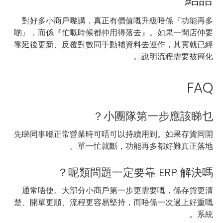
對好多小商戶嚟講，真正有價值嘅升級唔係『功能再多
啲』，而係『忙嘅時候都仲用得落去』。如果一間店仲要
靠延後更新、反覆對數同手動補資料去運作，其實就已經
說明流程需要被簡化。
FAQ
小團隊第一步應該睇乜？
先睇同事喺正常營業時可唔可以持續用到。如果存貨同開
單一忙就斷，功能再多都好難真正落地。
呢類問題一定要靠 ERP 解決嗎？
通常唔使。大部分小商戶第一步更需要嘅，係存貨更清
楚、開單更順、流程更容易堅持，而唔係一次過上好重嘅
系統。