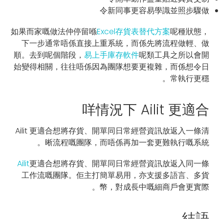
令新同事更容易學識並照步驟做
如果而家嘅做法仲停留喺
Excel存貨表替代方案
呢種狀態，
下一步通常唔係直接上重系統，而係先將流程做輕、做
順。去到呢個階段，
易上手庫存軟件
呢類工具之所以會開
始變得相關，往往唔係因為團隊想要更複雜，而係想令日
常執行更穩。
咩情況下 Ailit 更適合
Ailit 更適合想將存貨、開單同日常經營資訊放返入一條清
晰流程嘅團隊，而唔係再加一套更難執行嘅系統。
Ailit
更適合想將存貨、開單同日常經營資訊放返入同一條
工作流嘅團隊。佢主打簡單易用，亦支援多語言、多貨
幣，對成長中嘅細商戶會更實際。
結語