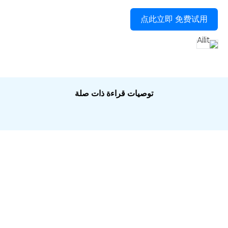
点此立即 免费试用
توصيات قراءة ذات صلة