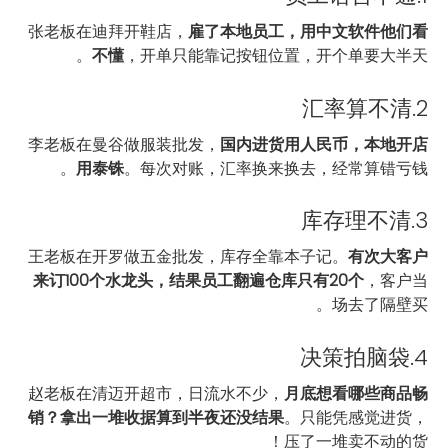
张老板在迪拜开鞋店，
雇了本地员工，用中文软件他们看
不懂
，开单只能靠记按钮位置，开个单要大半天。
2.汇率算不清
李老板在曼谷做服装批发，
国内进货用人民币，本地开店
用泰铢
。每次对账，汇率换来换去，经常算错亏钱。
3.库存理不清
王老板在开罗做五金批发，库存全靠本子记。
有次大客户
来订100个水龙头，结果员工翻遍仓库只有20个
，客户当
场去了隔壁买。
4.决策拍脑袋
赵老板在清迈开超市，日流水不少，
月底想看哪些商品畅
销？拿出一堆收据算到半夜还没结果
。只能凭感觉进货，
压了一堆卖不动的货！