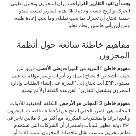
يجب أن تقود التقارير القرارات.
دوران المخزون وتحليل بطيئي
الحركة والربح حسب وحدة SKU: هذه التقارير ليست لتبدو
جميلة. تحتاج أن تخبرك بما يجب تقليله، وما يجب إعادة طلبه،
ومن أين يأتي هامش ربحك فعلياً.
مفاهيم خاطئة شائعة حول أنظمة
المخزون
مفهوم خاطئ 1: المزيد من الميزات يعني الأفضل.
فريق من
خمسة أشخاص لا يحتاج إلى إدارة أذونات وسير موافقات على
مستوى ERP. أنت تحتاج إلى "القدرة على إنشاء الطلبات وإدارة
المخزون وتشغيل التقارير": أتقن هذه الثلاثة أولاً ثم توسع.
مفهوم خاطئ 2: المجاني هو الأرخص.
التكلفة الحقيقية للأدوات
المجانية هي الضرر الخفي الناتج عن الأخطاء: تناقضات المخزون
والبيع الزائد والمشتريات المكررة. مع أكثر من 3 ملايين تاجر في
154 دولة، تظهر البيانات باستمرار أن الشركات التي تستخدم
نظام مخزون مناسب تقلل تناقضات المخزون بنسبة 50% أو