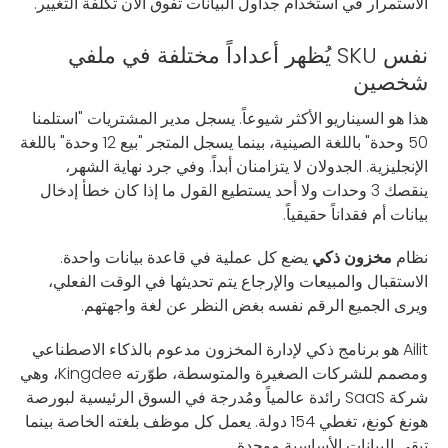
الاستمرار في استخدام جداول البيانات تفوق الآن تكلفة التغيير.
نفس SKU يُظهر أعداداً مختلفة في ملفي
شخصين
هذا هو السيناريو الأكثر شيوعاً. يسجل مدير المشتريات "استلمنا
50 وحدة" باللغة الصينية، بينما يسجل المتجر "بيع 12 وحدة" باللغة
الإنجليزية. الجدولان لا يتزامنان أبداً. وفي جرد نهاية الشهر،
ينقصك 3 وحدات ولا أحد يستطيع القول ما إذا كان خطأ إدخال
بيانات أم فقداناً حقيقياً.
نظام
مخزون ذكي
يضع كل عملية في قاعدة بيانات واحدة.
الاستقبال والمبيعات والإرجاع يتم تحديثها في الوقت الفعلي،
ويرى الجميع الرقم نفسه بغض النظر عن لغة واجهتهم.
Ailit هو برنامج ذكي لإدارة المخزون مدعوم بالذكاء الاصطناعي
ومصمم للشركات الصغيرة والمتوسطة، طوّرته Kingdee، وهي
شركة SaaS رائدة عالمياً ومُدرجة في السوق الرئيسية لبورصة
هونغ كونغ، تغطي 154 دولة. يعمل كل موظف بلغته الخاصة بينما
تبقى البيانات الأساسية موحدة.