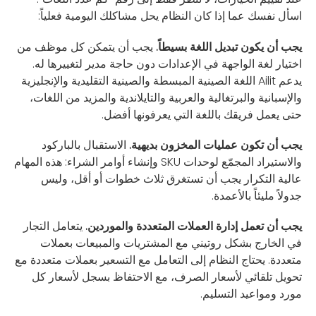
اسأل نفسك عما إذا كان النظام يحل مشاكلك اليومية فعلياً:
يجب أن يكون تبديل اللغة بسيطاً.
يجب أن يتمكن كل موظف من
اختيار لغة الواجهة في الإعدادات دون حاجة مدير لتغييرها له.
يدعم Ailit اللغة الصينية المبسطة والصينية التقليدية والإنجليزية
والإسبانية والبرتغالية والعربية والتايلاندية والمزيد من اللغات،
حتى يعمل فريقك باللغة التي يعرفونها أفضل.
يجب أن تكون عمليات المخزون بديهية.
الاستقبال بالباركود
والاستيراد المجمّع لوحدات SKU وإنشاء أوامر الشراء: هذه المهام
عالية التكرار يجب أن تستغرق ثلاث خطوات أو أقل، وليس
جدولاً مليئاً بالأعمدة.
يجب أن تعمل إدارة العملات المتعددة والموردين.
يتعامل التجار
في الخارج بشكل روتيني مع المشتريات والمبيعات بعملات
متعددة. يحتاج النظام إلى التعامل مع التسعير بعملات متعددة مع
تحويل تلقائي لأسعار الصرف، مع الاحتفاظ بسجل لأسعار كل
مورد ومواعيد التسليم.