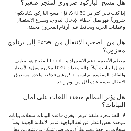
هل مسح الباركود ضروري لمتجر صغير؟
إذا كنت تدير أكثر من 50 SKU، فإن مسح الباركود يكاد يكون
ضرورياً. فهو يقلل أخطاء الإدخال اليدوي، ويسرع الاستقبال
وعمليات الجرد، ويحافظ على أرقام المخزون محدثة.
هل من الصعب الانتقال من Excel إلى برنامج
مخزون؟
معظم الأنظمة تدعم الاستيراد من Excel. المفتاح هو تنظيف
جدول البيانات أولاً: إزالة وحدات SKU المكررة وملء الأسعار
والفئات المفقودة ثم استيراد كل شيء دفعة واحدة. يستغرق
الانتقال نفسه عادة أقل من يوم واحد.
هل يؤثر النظام متعدد اللغات على أمان
البيانات؟
لا. اللغة مجرد طبقة عرض. يخزن قاعدة البيانات سجلات بيانات
موحدة بغض النظر عن لغة الواجهة. توفر الأنظمة الجيدة أيضاً
سجلات مراجعة وضوابط أذونات حتى تتمكن من تتبع من فعل