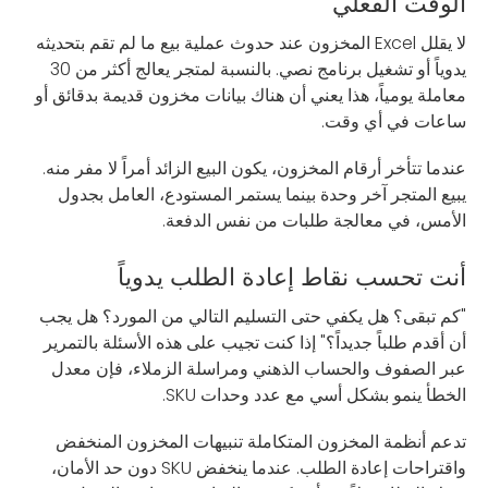
الوقت الفعلي
لا يقلل Excel المخزون عند حدوث عملية بيع ما لم تقم بتحديثه
يدوياً أو تشغيل برنامج نصي. بالنسبة لمتجر يعالج أكثر من 30
معاملة يومياً، هذا يعني أن هناك بيانات مخزون قديمة بدقائق أو
ساعات في أي وقت.
عندما تتأخر أرقام المخزون، يكون البيع الزائد أمراً لا مفر منه.
يبيع المتجر آخر وحدة بينما يستمر المستودع، العامل بجدول
الأمس، في معالجة طلبات من نفس الدفعة.
أنت تحسب نقاط إعادة الطلب يدوياً
"كم تبقى؟ هل يكفي حتى التسليم التالي من المورد؟ هل يجب
أن أقدم طلباً جديداً؟" إذا كنت تجيب على هذه الأسئلة بالتمرير
عبر الصفوف والحساب الذهني ومراسلة الزملاء، فإن معدل
الخطأ ينمو بشكل أسي مع عدد وحدات SKU.
تدعم أنظمة المخزون المتكاملة تنبيهات المخزون المنخفض
واقتراحات إعادة الطلب. عندما ينخفض SKU دون حد الأمان،