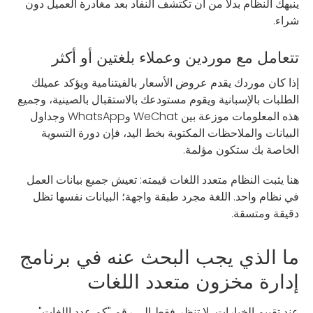
ينبهك النظام بدلاً من أن تكتشف النفاد بعد مغادرة العميل دون
شراء.
تتعامل مع موردين وعملاء بلغتين أو أكثر
إذا كان موردك يقدم عروض الأسعار بالفيتنامية ويؤكد عميلك
الطلبات بالإسبانية ويقوم مستودعك بالاستقبال بالصينية، وجميع
هذه المعلومات موزعة بين WeChat وWhatsApp وجداول
البيانات والملاحظات المكتوبة بخط اليد، فإن دورة التسوية
الخاصة بك ستكون مؤلمة.
هنا يثبت النظام متعدد اللغات قيمته: تعيش جميع بيانات العمل
في نظام واحد. اللغة مجرد طبقة واجهة؛ البيانات نفسها تظل
دقيقة ومتسقة.
ما الذي يجب البحث عنه في برنامج
إدارة مخزون متعدد اللغات
عند تقييم الخيارات، لا تنظر فقط إلى رقم "كم عدد اللغات".