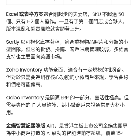
Excel 或表格方案
適合剛起步的夫妻店，SKU 不超過 50
個、只有 1-2 個人操作。一旦有了第二個門店或合夥人，
版本混亂和超賣風險就會顯著上升。
Sortly
以可視化庫存著稱，適合重視物品照片和分類的小
型團隊。但它的批發、採購、客戶賬期管理較弱，多語言
支持也主要面向英語市場。
Zoho Inventory
功能全面，適合有一定規模的批發商。
但對於只需要進銷存核心功能的小微商戶來說，學習曲線
和價格可能偏高。
Odoo Inventory
是開源 ERP 的一部分，靈活性極高。但
需要專門的 IT 人員維護，對小微商戶來說通常是大材小
用。
金蝶智慧記國際版 Ailit
，是香港主板上市公司金蝶集團專
為中小商戶打造的 AI 驅動的智能進銷存系統，覆蓋 154