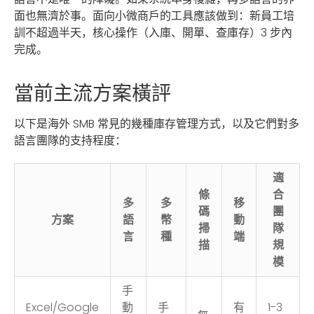
面也無濟於事。面向小微商戶的工具應該做到：新員工培
訓不超過半天，核心操作（入庫、開單、查庫存）3 步內
完成。
當前主流方案橫評
以下是海外 SMB 常見的幾種庫存管理方式，以及它們對多
語言團隊的支持程度：
適
條
合
多
多
移
碼
團
方案
語
幣
動
掃
隊
言
種
端
描
規
模
手
Excel/Google
動
手
有
1-3