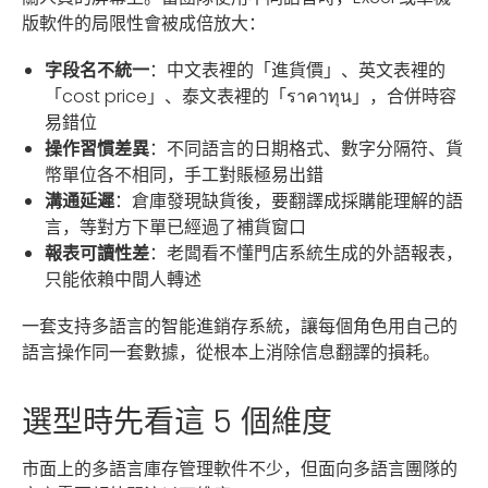
版軟件的局限性會被成倍放大：
字段名不統一
：中文表裡的「進貨價」、英文表裡的
「cost price」、泰文表裡的「ราคาทุน」，合併時容
易錯位
操作習慣差異
：不同語言的日期格式、數字分隔符、貨
幣單位各不相同，手工對賬極易出錯
溝通延遲
：倉庫發現缺貨後，要翻譯成採購能理解的語
言，等對方下單已經過了補貨窗口
報表可讀性差
：老闆看不懂門店系統生成的外語報表，
只能依賴中間人轉述
一套支持多語言的智能進銷存系統，讓每個角色用自己的
語言操作同一套數據，從根本上消除信息翻譯的損耗。
選型時先看這 5 個維度
市面上的多語言庫存管理軟件不少，但面向多語言團隊的