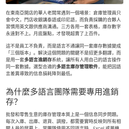
在東南亞開店的華人老闆常遇到一個場景：倉庫管理員只
會中文，門店收銀講泰語或印尼語，而負責採購的合夥人
習慣用英文跟供應商溝通。三方各用一套表格，庫存數字
永遠對不上。月底盤點，才發現超賣了上百件。
這不是員工不負責，而是語言不通讓同一套庫存數據變成
「三個版本」。解決這個問題的關鍵不是招更多翻譯，而
是用一套
多語言進銷存
系統，讓所有人用自己的語言操作
同一套數據。選型合適的
多語言庫存管理軟件
，能把因語
言差異導致的信息損耗降到最低。
為什麼多語言團隊需要專用進銷
存？
批發和零售生意的庫存管理本質上是一個信息同步問題。
每次入庫、出庫、退貨、調撥，都需要實時反映到所有相
關人員的屏幕上。當團隊使用不同語言時，Excel 或單機