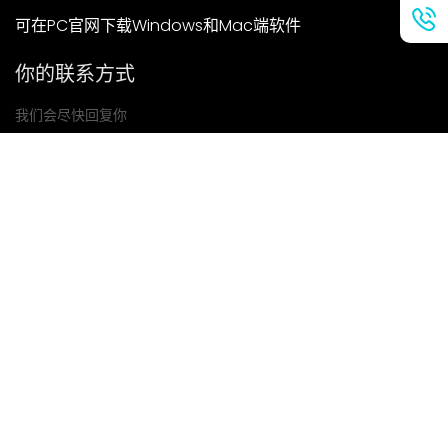
可在PC官网下载Windows和Mac端软件
你的联系方式
我们会尽快回复你
提交
如果你有任何问题，请联系我们
邮箱: Ailitsoft@kingdee.com
Whatsapp: +86-15118154473
隐私政策
|
服务条款
|
Cookie 政策
|
数据处理协议
版权所有©2026 金蝶智慧科技（深圳）有限公司