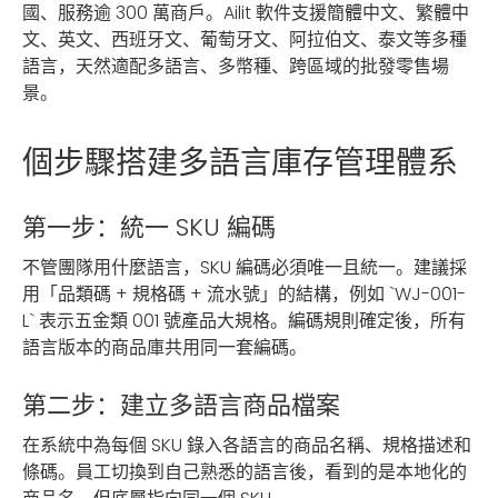
國、服務逾 300 萬商戶。Ailit 軟件支援簡體中文、繁體中
文、英文、西班牙文、葡萄牙文、阿拉伯文、泰文等多種
語言，天然適配多語言、多幣種、跨區域的批發零售場
景。
個步驟搭建多語言庫存管理體系
第一步：統一 SKU 編碼
不管團隊用什麼語言，SKU 編碼必須唯一且統一。建議採
用「品類碼 + 規格碼 + 流水號」的結構，例如 `WJ-001-
L` 表示五金類 001 號產品大規格。編碼規則確定後，所有
語言版本的商品庫共用同一套編碼。
第二步：建立多語言商品檔案
在系統中為每個 SKU 錄入各語言的商品名稱、規格描述和
條碼。員工切換到自己熟悉的語言後，看到的是本地化的