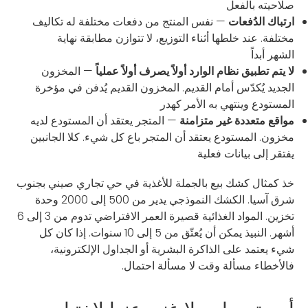
صلاحيته بالفعل
ارتباك الدُفعات
— نفس المنتج من دفعات مختلفة له تكاليف
مختلفة. عند خلطها أثناء التوزيع، لا تتوازن مطابقة نهاية
الشهر أبداً
لا يتم تطبيق نظام الوارد أولاً يصرف أولاً عملياً
— المخزون
الجديد يُكدّس أمام القديم. المخزون القديم يُدفن في مؤخرة
المستودع وينتهي به الأمر كهدر
مواقع متعددة غير متزامنة
— المتجر يعتقد أن المستودع لديه
مخزون. المستودع يعتقد أن المتجر باع كل شيء. كلا الجانبين
يفتقر إلى بيانات فعلية
خذ كمثال كشك بيع بالجملة للأغذية في حي تجاري صيني بجنوب
شرق آسيا. الكشك النموذجي يدير من 500 إلى 2000 وحدة
تخزين. المواد الغذائية قصيرة العمر الافتراضي تدوم من 3 إلى 6
أشهر. النبيذ يمكن أن يُعتّق من 5 إلى 10 سنوات. إذا كان كل
شيء يعتمد على الذاكرة البشرية أو الجداول الإلكترونية،
فالأخطاء مسألة وقت لا مسألة احتمال.