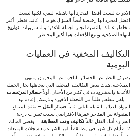
الأدوات ليست أفضل لمجرد أنها باهظة الثمن، لكنها ليست
أفضل لمجرد أنها رخيصة أيضاً. السؤال هو ما إذا كانت تغطي أكبر
مخاطر عملك. بالنسبة لتجار الجملة للأغذية والمشروبات،
تواريخ
انتهاء الصلاحية وتتبع الدُفعات هما أكبر المخاطر
.
التكاليف المخفية في العمليات
اليومية
بصرف النظر عن الخسائر الناجمة عن المخزون منتهي
الصلاحية، هناك بعض التكاليف المخفية التي يتجاهلها تجار الجملة
للأغذية والمشروبات في كثير من الأحيان. أولاً
خسائر المرتجعات
— يلغي مطعم طلباً في اللحظة الأخيرة ولا يمكن إعادة بيع
المواد الغذائية القابلة للتلف. ثانياً
خسائر النقل
— تفقد البضائع
المنقولة بين المتاجر عمرها الافتراضي بسبب تغيرات درجة
الحرارة أثناء النقل. ثالثاً
تكاليف وقت المطابقة
— يقضي المالك
2-3 أيام كل شهر في مطابقة أوامر الشراء مع سجلات المبيعات
يدوياً. هذا الوقت نفسه، إذا خُصص لاكتساب عملاء جدد، سيولّد