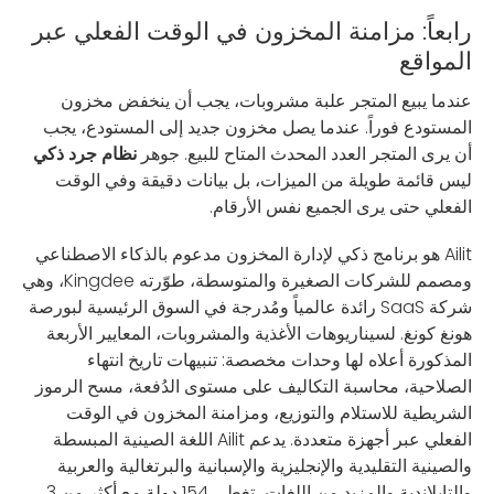
رابعاً: مزامنة المخزون في الوقت الفعلي عبر
المواقع
عندما يبيع المتجر علبة مشروبات، يجب أن ينخفض مخزون
المستودع فوراً. عندما يصل مخزون جديد إلى المستودع، يجب
أن يرى المتجر العدد المحدث المتاح للبيع. جوهر
نظام جرد ذكي
ليس قائمة طويلة من الميزات، بل بيانات دقيقة وفي الوقت
الفعلي حتى يرى الجميع نفس الأرقام.
Ailit هو برنامج ذكي لإدارة المخزون مدعوم بالذكاء الاصطناعي
ومصمم للشركات الصغيرة والمتوسطة، طوّرته Kingdee، وهي
شركة SaaS رائدة عالمياً ومُدرجة في السوق الرئيسية لبورصة
هونغ كونغ. لسيناريوهات الأغذية والمشروبات، المعايير الأربعة
المذكورة أعلاه لها وحدات مخصصة: تنبيهات تاريخ انتهاء
الصلاحية، محاسبة التكاليف على مستوى الدُفعة، مسح الرموز
الشريطية للاستلام والتوزيع، ومزامنة المخزون في الوقت
الفعلي عبر أجهزة متعددة. يدعم Ailit اللغة الصينية المبسطة
والصينية التقليدية والإنجليزية والإسبانية والبرتغالية والعربية
والتايلاندية والمزيد من اللغات، تغطي 154 دولة مع أكثر من 3