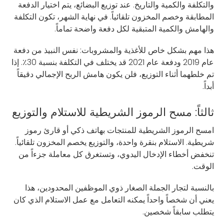
والتكلفة والكمية والتاريخ. عند توزيع البضائع، يتم اختيار الدفعة
المطابقة وخصم المخزون تلقائياً. في نهاية الشهر، تكون التكلفة
والهامش والكمية المتبقية لكل دفعة واضحة تماماً.
هذا مهم بشكل خاص للأغذية والمشروبات: نفس النبيذ من دفعة
عام 2019 ودفعة عام 2021 قد يختلف في التكلفة بنسبة 30٪. إذا
تم خلطهما أثناء التوزيع، فلن يكون هامش الربح الإجمالي دقيقاً
أبداً.
ثالثاً: مسح الرموز الشريطية للاستلام والتوزيع
امسح الرموز الشريطية للمنتجات بهاتف ذكي أو قارئ رموز
شريطية. الاستلام بنقرة واحدة، والتوزيع يخصم المخزون تلقائياً.
تنخفض أخطاء الإدخال اليدوي، وتستغرق كل معاملة جزءاً من
الوقت.
بالنسبة لتجار الجملة الصغار ذوي الموظفين المحدودين، هذا
يعني أن شخصاً واحداً يمكنه التعامل مع عمل الاستلام الذي كان
يتطلب سابقاً شخصين.