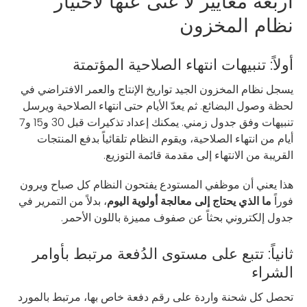
أربعة معايير لا غنى عنها لاختيار
نظام المخزون
أولاً: تنبيهات انتهاء الصلاحية المؤتمتة
يسجل نظام المخزون الجيد تواريخ الإنتاج والعمر الافتراضي في
لحظة وصول البضائع. ثم يعدّ الأيام حتى انتهاء الصلاحية ويرسل
تنبيهات وفق جدول زمني. يمكنك إعداد تذكيرات قبل 30 و15 و7
أيام من انتهاء الصلاحية، ويقوم النظام تلقائياً بدفع المنتجات
القريبة من الانتهاء إلى مقدمة قائمة التوزيع.
هذا يعني أن موظفي المستودع يفتحون النظام كل صباح ويرون
فوراً
ما الذي يحتاج إلى معالجة أولوية اليوم
، بدلاً من التمرير في
جدول إلكتروني بحثاً عن صفوف مميزة باللون الأحمر.
ثانياً: تتبع على مستوى الدُفعة مرتبط بأوامر
الشراء
تحصل كل شحنة واردة على رقم دفعة خاص بها، مرتبط بالمورد