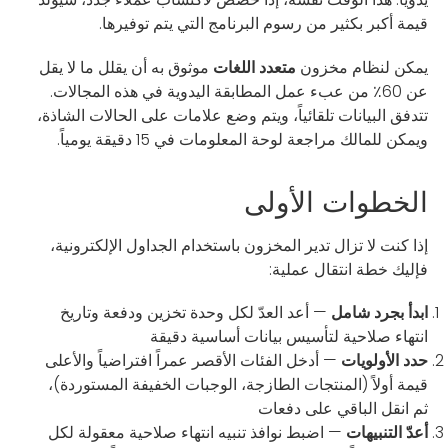
قيمة أكبر بكثير من رسوم البرنامج التي يتم توفيرها.
يمكن لنظام مخزون
متعدد اللغات
موثوق به أن يقلل ما لا يقل
عن 60٪ من عبء عمل المطابقة اليدوية في هذه المجالات.
تتدفق البيانات تلقائياً، ويتم وضع علامات على الحالات الشاذة،
ويمكن للمالك مراجعة لوحة المعلومات في 15 دقيقة يومياً.
الخطوات الأولى
إذا كنت لا تزال تدير المخزون باستخدام الجداول الإلكترونية،
فإليك خطة انتقال عملية:
ابدأ بجرد شامل
— أعد العدّ لكل وحدة تخزين ودفعة وتاريخ
انتهاء صلاحية لتأسيس بيانات أساسية دقيقة
حدد الأولويات
— أدخل الفئات الأقصر عمراً افتراضياً والأعلى
قيمة أولاً (المنتجات الطازجة، الوجبات الخفيفة المستوردة)،
ثم انقل الباقي على دفعات
أعدّ التنبيهات
— اضبط نوافذ تنبيه انتهاء صلاحية معقولة لكل