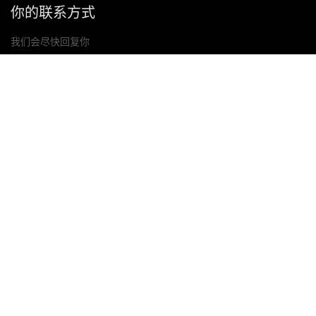
你的联系方式
我们会尽快回复你
提交
如果你有任何问题，请联系我们
邮箱: Ailitsoft@kingdee.com
Whatsapp: +86-15118154473
隐私政策
|
服务条款
|
Cookie 政策
|
数据处理协议
版权所有©2026 金蝶智慧科技（深圳）有限公司