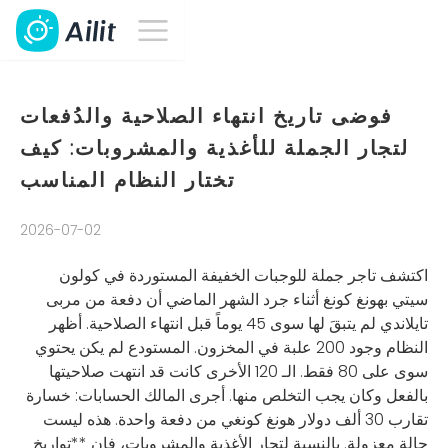
فوضى تاريخ انتهاء الصلاحية والدُفعات
لتجار الجملة للأغذية والمشروبات: كيف
تختار النظام المناسب
2026-07-02
اكتشف تاجر جملة للوجبات الخفيفة المستوردة في كولون
سيتي بهونغ كونغ أثناء جرد الشهر الماضي أن دفعة من مربى
تايلاندي لم يتبقَ لها سوى 45 يوماً قبل انتهاء الصلاحية. أظهر
النظام وجود 200 علبة في المخزون. المستودع لم يكن يحتوي
سوى على 80 فقط. الـ 120 الأخرى كانت قد انتهت صلاحيتها
بالفعل وكان يجب التخلص منها. أجرى المالك الحسابات: خسارة
تقارب 30 ألف دولار هونغ كونغي من دفعة واحدة. هذه ليست
حالة معزولة. بالنسبة لتجار الأغذية والمشروبات، فإن **تواريخ