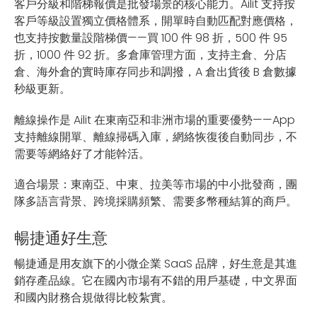
客戶分級和階梯報價是批發場景的核心能力。Ailit 支持按
客戶等級設置獨立價格體系，開單時自動匹配對應價格，
也支持按數量設階梯價——買 100 件 98 折，500 件 95
折，1000 件 92 折。多倉庫管理方面，支持主倉、分店
倉、海外倉的實時庫存同步和調撥，A 倉出貨後 B 倉數據
秒級更新。
離線操作是 Ailit 在東南亞和非洲市場的重要優勢——App
支持離線開單、離線掃碼入庫，網絡恢復後自動同步，不
需要等網絡好了才能幹活。
適合場景：東南亞、中東、拉美等市場的中小批發商，團
隊多語言背景、跨境採購頻繁、需要多幣種結算的商戶。
暢捷通好生意
暢捷通是用友旗下的小微企業 SaaS 品牌，好生意是其進
銷存產品線。它在國內市場有不錯的用戶基礎，中文界面
和國內財務合規做得比較紮實。