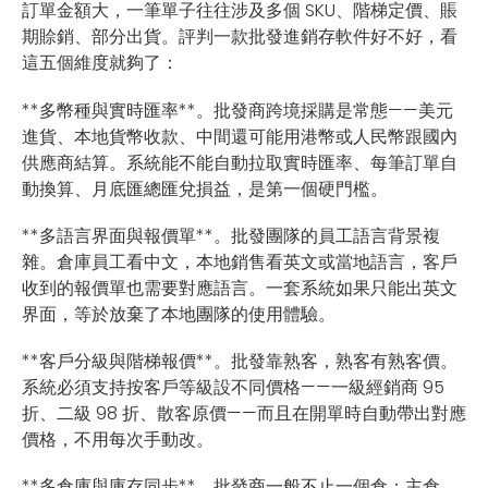
訂單金額大，一筆單子往往涉及多個 SKU、階梯定價、賬
期賒銷、部分出貨。評判一款批發進銷存軟件好不好，看
這五個維度就夠了：
**多幣種與實時匯率**。批發商跨境採購是常態——美元
進貨、本地貨幣收款、中間還可能用港幣或人民幣跟國內
供應商結算。系統能不能自動拉取實時匯率、每筆訂單自
動換算、月底匯總匯兌損益，是第一個硬門檻。
**多語言界面與報價單**。批發團隊的員工語言背景複
雜。倉庫員工看中文，本地銷售看英文或當地語言，客戶
收到的報價單也需要對應語言。一套系統如果只能出英文
界面，等於放棄了本地團隊的使用體驗。
**客戶分級與階梯報價**。批發靠熟客，熟客有熟客價。
系統必須支持按客戶等級設不同價格——一級經銷商 95
折、二級 98 折、散客原價——而且在開單時自動帶出對應
價格，不用每次手動改。
**多倉庫與庫存同步**。批發商一般不止一個倉：主倉、