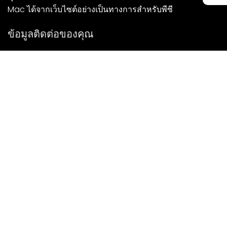
Mac ได้จากเว็บไซต์อย่างเป็นทางการสำหรับพีซี
ข้อมูลติดต่อของคุณ
เราจะติดต่อกลับคุณโดยเร็วที่สุด
ส่ง
หากคุณมีคำถามใด ๆ โปรดติดต่อเรา
จดหมาย: Ailitsoft@kingdee.com
Whatsapp: +86-15118154473
Privacy Policy
|
Terms of Service
|
Cookie Policy
|
Data Processing Agreement
ลิขสิทธิ์ ©2026 บริษัท คิงดี สมาร์ท เทคโนโลยี (เซินเจิ้น) จำกัด