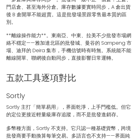
門店倉、甚至海外分倉。庫存數據要實時同步，A 倉出貨
後 B 倉開單不能超賣。這是批發場景跟零售最本質的區
別。
**離線操作能力**。東南亞、中東、拉美不少批發市場網
絡不穩定——雅加達北區的批發城、曼谷的 Sampeng 市
場、迪拜的 Deira 集市，手機信號時有時無。系統能不能
離線開單、聯網後自動同步，直接影響日常運轉。
五款工具逐項對比
Sortly
Sortly 主打「簡單易用」，界面乾淨，上手門檻低。但它
的定位更接近輕量級庫存追蹤，而不是批發進銷存。
多幣種方面，Sortly 不支持。它只認一種基礎貨幣，跨境
批發商要手動換算每筆交易。多語言也不支持——界面純