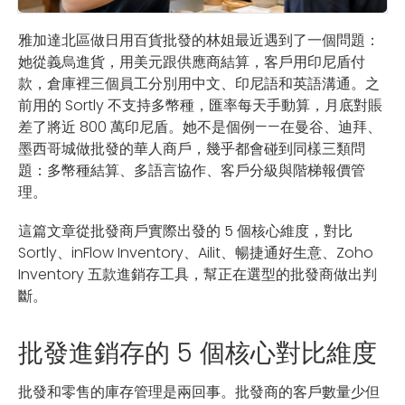
雅加達北區做日用百貨批發的林姐最近遇到了一個問題：
她從義烏進貨，用美元跟供應商結算，客戶用印尼盾付
款，倉庫裡三個員工分別用中文、印尼語和英語溝通。之
前用的 Sortly 不支持多幣種，匯率每天手動算，月底對賬
差了將近 800 萬印尼盾。她不是個例——在曼谷、迪拜、
墨西哥城做批發的華人商戶，幾乎都會碰到同樣三類問
題：多幣種結算、多語言協作、客戶分級與階梯報價管
理。
這篇文章從批發商戶實際出發的 5 個核心維度，對比
Sortly、inFlow Inventory、Ailit、暢捷通好生意、Zoho
Inventory 五款進銷存工具，幫正在選型的批發商做出判
斷。
批發進銷存的 5 個核心對比維度
批發和零售的庫存管理是兩回事。批發商的客戶數量少但