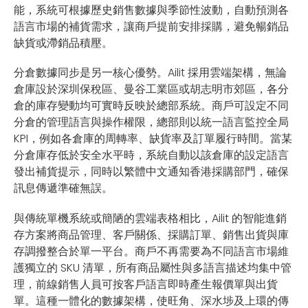
能，系統可根據歷史銷售數據與季節性波動，自動預測各
語言市場的補貨需求，讓商戶提前安排採購，避免暢銷品
缺貨或滯銷品積壓。
分倉數據同步是另一核心優勢。Ailit 採用雲端架構，無論
倉庫設於深圳保稅區、曼谷工業區或胡志明市郊區，各分
倉的庫存變動均可實時反映於總部系統。商戶可設定不同
分倉的管理語言與操作權限，總部則以統一語言監控全局
KPI，例如各倉庫的周轉率、缺貨率及訂單履行時間。當某
分倉庫存低於安全水平時，系統自動以該倉庫的設定語言
發出補貨提示，同時以繁體中文通知香港採購部門，確保
訊息傳遞準確無誤。
與傳統單機系統或簡陋的雲端表格相比，Ailit 的智能進銷
存方案將商品管理、客戶關係、採購訂單、銷售出貨與庫
存調撥整合於單一平台。商戶不再需要為不同語言市場維
護獨立的 SKU 清單，所有商品屬性與多語言描述均集中管
理，前線銷售人員可按客戶語言即時產生報價單與出貨
單。這種一體化的數據架構，使旺角、深水埗及上環的傳