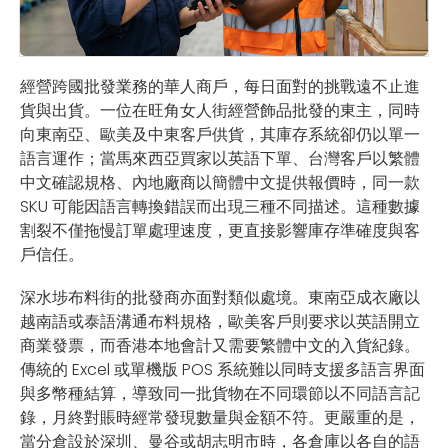
經營跨國批發業務的華人商戶，每日面對的挑戰遠不止進
貨與出貨。一位在旺角女人街經營飾品批發的東主，同時
向東南亞、歐美及中東客戶供貨，其庫存系統卻仍以單一
語言運作；當馬來西亞買家以英語下單、台灣客戶以繁體
中文確認規格、內地廠商以簡體中文提供報價時，同一款
SKU 可能因語言轉換錯誤而出現三種不同描述。這種數據
割裂不僅拖慢訂單處理速度，更直接影響庫存準確度與客
戶信任。
深水埗布料街的批發商亦面對類似處境。東南亞成衣廠以
越南語或泰語溝通布料規格，歐美客戶則要求以英語開立
商業發票，而香港本地會計又需要繁體中文的入貨紀錄。
傳統的 Excel 或單機版 POS 系統難以同時支援多語言界面
與多幣種結算，導致同一批貨物在不同環節以不同語言記
錄，月終對賬時經常發現數量與金額不符。更嚴重的是，
當分倉設於深圳、曼谷或胡志明市時，各倉庫以各自的語