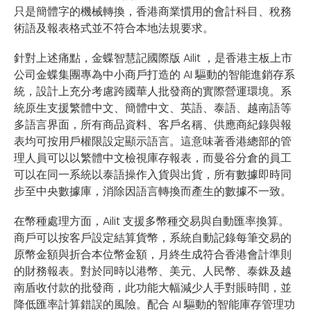
只是簡體字的機械轉換，香港商業慣用的會計科目、稅務
術語及報表格式並不符合本地法規要求。
針對上述痛點，金蝶智慧記國際版 Ailit ，是香港主板上市
公司金蝶集團專為中小商戶打造的 AI 驅動的智能進銷存系
統，設計上充分考慮跨國華人批發商的實際營運環境。系
統原生支援繁體中文、簡體中文、英語、泰語、越南語等
多語言界面，所有商品資料、客戶名稱、供應商紀錄與報
表均可按用戶權限設定顯示語言。這意味著香港總部的管
理人員可以以繁體中文檢視庫存報表，而曼谷分倉的員工
可以在同一系統以泰語操作入貨與出貨，所有數據即時同
步至中央數據庫，消除因語言轉換而產生的數據不一致。
在幣種處理方面，Ailit 支援多幣種交易與自動匯率換算。
商戶可以按客戶設定結算貨幣，系統自動記錄每筆交易的
原幣金額與折合本位幣金額，月終生成符合香港會計準則
的財務報表。對於同時以港幣、美元、人民幣、泰銖及越
南盾收付款的批發商，此功能大幅減少人手對賬時間，並
降低匯率計算錯誤的風險。配合 AI 驅動的智能庫存管理功