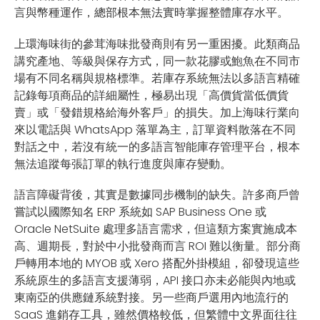
言與幣種運作，總部根本無法實時掌握整體庫存水平。
上環海味街的參茸海味批發商則有另一重困擾。此類商品
講究產地、等級與保存方式，同一款花膠或鮑魚在不同市
場有不同名稱與規格標準。若庫存系統無法以多語言精確
記錄每項商品的詳細屬性，極易出現「高價貨當低價貨
賣」或「發錯規格給海外客戶」的損失。加上海味行業向
來以電話與 WhatsApp 落單為主，訂單資料散落在不同
對話之中，若沒有統一的多語言智能庫存管理平台，根本
無法追蹤每張訂單的執行進度與庫存變動。
語言障礙背後，其實是數據同步機制的缺失。許多商戶曾
嘗試以國際知名 ERP 系統如 SAP Business One 或
Oracle NetSuite 處理多語言需求，但這類方案實施成本
高、週期長，對於中小批發商而言 ROI 難以衡量。部分商
戶轉用本地的 MYOB 或 Xero 搭配外掛模組，卻發現這些
系統原生的多語言支援薄弱，API 接口亦未必能與內地或
東南亞的供應鏈系統對接。另一些商戶選用內地流行的
SaaS 進銷存工具，雖然價格較低，但繁體中文界面往往