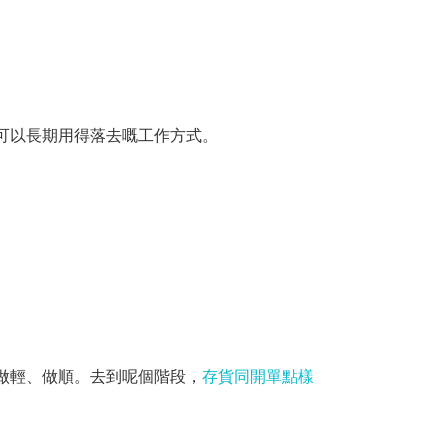
可以長期用得落去嘅工作方式。
做輕、做順。去到呢個階段，
存貨同開單點樣