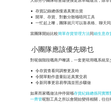
大部分小團隊唔會隨便換走原本嘅做法，除非
存貨記錄總係慢過真實出貨
開單、存貨、對數分散喺唔同工具
一忙起上嚟，團隊就只可以靠表格、聊天同
當團隊開始比較
簡單存貨管理方法
同
細生意存
小團隊應該優先睇乜
對呢個階段嘅商戶嚟講，一套更啱用嘅系統至
令存貨查看同調整更及時
令開單動作盡量貼近真實交易
令新同事更容易學識並照步驟做
如果而家嘅做法仲停留喺
存貨紀錄總係同實際
一齊管
呢類工具之所以會開始變得相關，往往