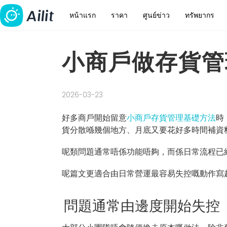
หน้าแรก
ราคา
ศูนย์ข่าว
ทรัพยากร
小商戶做存貨管
2026-03-23
好多商戶開始留意
小商戶存貨管理基礎方法
時
貨分散喺幾個地方、月底又要花好多時間補資
呢類問題通常唔係功能唔夠，而係日常流程已
呢篇文更適合由日常營運最容易失控嘅動作寫
問題通常由邊度開始失控