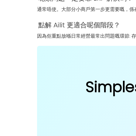
通常唔使。大部分小商戶第一步更需要嘅，係
點解 Ailit 更適合呢個階段？
因為佢重點放喺日常經營最常出問題嘅環節: 
Simple