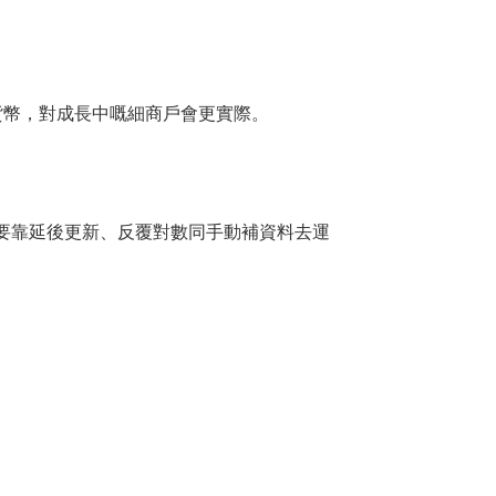
貨幣，對成長中嘅細商戶會更實際。
要靠延後更新、反覆對數同手動補資料去運