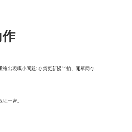
動作
複出現嘅小問題: 存貨更新慢半拍、開單同存
返埋一齊。