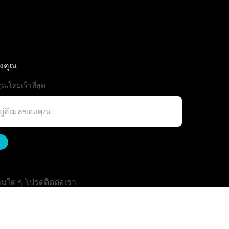
องคุณ
ุณโดยเร็วที่สุด
มใด ๆ โปรดติดต่อเรา
Ailitsoft@kingdee.com
: +86-15118154473