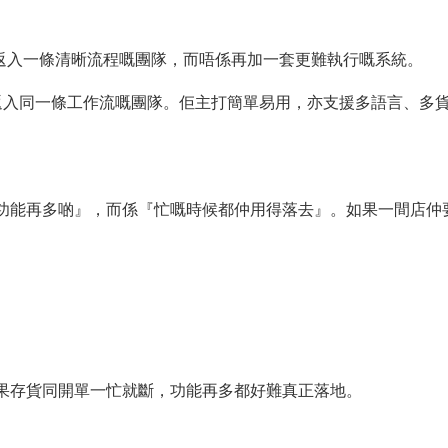
訊放返入一條清晰流程嘅團隊，而唔係再加一套更難執行嘅系統。
返入同一條工作流嘅團隊。佢主打簡單易用，亦支援多語言、多
功能再多啲』，而係『忙嘅時候都仲用得落去』。如果一間店仲
果存貨同開單一忙就斷，功能再多都好難真正落地。