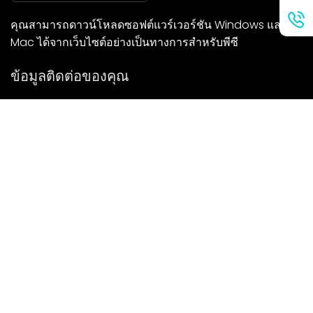
คุณสามารถดาวน์โหลดซอฟต์แวร์เวอร์ชัน Windows และ
Mac ได้จากเว็บไซต์อย่างเป็นทางการสำหรับพีซี
ข้อมูลติดต่อของคุณ
เราจะติดต่อกลับคุณโดยเร็วที่สุด
ส่ง
หากคุณมีคำถามใด ๆ โปรดติดต่อเรา
จดหมาย: Ailitsoft@kingdee.com
Whatsapp: +86-15118154473
Privacy Policy
|
Terms of Service
|
Cookie Policy
|