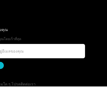
องคุณ
ุณโดยเร็วที่สุด
มใด ๆ โปรดติดต่อเรา
Ailitsoft@kingdee.com
: +86-15118154473