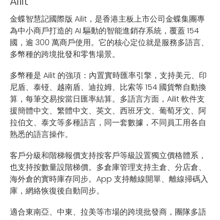
Ailit
金蝶智慧記國際版 Ailit，是香港主板上市公司金蝶集團專
為中小商戶打造的 AI 驅動的智能進銷存系統，覆蓋 154
國，逾 300 萬商戶使用。它的核心定位就是服務多語言、
多幣種的跨境批發和零售場景。
多幣種是 Ailit 的強項：內置實時匯率引擎，支持美元、印
尼盾、泰铔、越南盾、迪拉姆、比索等 154 國貨幣自動換
算，每筆交易按當日匯率結算。多語言方面，Ailit 軟件支
援簡體中文、繁體中文、英文、西班牙文、葡萄牙文、阿
拉伯文、泰文等多種語言，同一套數據，不同員工用各自
熟悉的語言操作。
客戶分級和階梯報價支持按客戶等級設置獨立價格體系，
也支持按數量設階梯價。多倉庫管理支持主倉、分店倉、
海外倉的實時庫存同步。App 支持離線開單、離線掃碼入
庫，網絡恢復後自動同步。
適合東南亞、中東、拉美等市場的跨境批發商，團隊多語