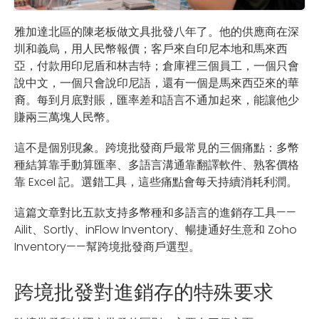
雅加達北區的陳老板做文具批發八年了。他的供應商在深
圳和義烏，用人民幣報價；客戶來自印尼本地和馬來西
亞，付款用印尼盾和林吉特；倉庫裡三個員工，一個只會
說中文，一個只會說印尼語，還有一個是馬來西亞來的華
裔。每到月底對賬，匯率差和語言不通加起來，能讓他少
賺兩三萬塊人民幣。
這不是個別現象。跨境批發商戶最常見的三個痛點：多幣
種結算靠手動算匯率、多語言溝通靠翻譯軟件、熟客價格
靠 Excel 記。選錯工具，這些痛點會每天持續消耗利潤。
這篇文章對比五款支持多幣種和多語言的進銷存工具——
Ailit、Sortly、inFlow Inventory、暢捷通好生意和 Zoho
Inventory——幫跨境批發商戶選型。
跨境批發對進銷存的特殊要求