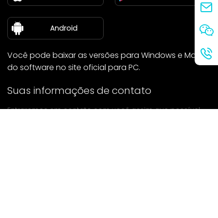
Blog
sobre nós
Android
Você pode baixar as versões para Windows e Mac
do software no site oficial para PC.
Suas informações de contato
Entraremos em contato com você assim que possível.
enviar
Se tiver alguma dúvida, entre em contato conosco.
Correspondência: Ailitsoft@kingdee.com
Whatsapp: +86-15118154473