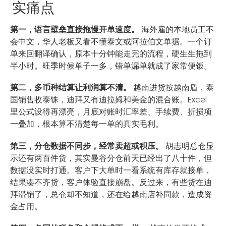
实痛点
第一，语言壁垒直接拖慢开单速度。
海外雇的本地员工不
会中文，华人老板又看不懂泰文或阿拉伯文单据。一个订
单来回翻译确认，原本十分钟能走完的流程，硬生生拖到
半小时。旺季时候单子一多，错单漏单就成了家常便饭。
第二，多币种结算让利润算不清。
越南进货按越南盾，泰
国销售收泰铢，迪拜又有迪拉姆和美金的混合账。Excel
里公式设得再漂亮，月底对账时汇率差、手续费、折损项
一叠加，根本算不清楚每一单的真实毛利。
第三，分仓数据不同步，经常卖超或积压。
胡志明总仓显
示还有两百件货，其实曼谷分仓前天已经出了八十件，但
数据没实时打通。客户下大单时一看系统有库存就接单，
结果凑不齐货，客户体验直接崩盘。反过来，有些货在迪
拜滞销了，总仓却不知道，还在给越南店补同款，造成资
金占用。