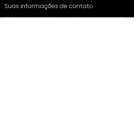
Suas informações de contato
Entraremos em contato com você assim que possível.
enviar
Se tiver alguma dúvida, entre em contato conosco.
Correspondência: Ailitsoft@kingdee.com
Whatsapp: +86-15118154473
Privacy Policy
|
Terms of Service
|
Cookie Policy
|
Data Processing Agreement
Copyright ©2026 Kingdee Smart Technology (Shenzhen)
Co., Ltd.