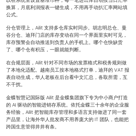
以在系统里设置基准币种，每一笔进出库自动按当日汇率
换算，月底利润报表一键生成，不用再手动扒汇率网站填
公式。
分仓管理上，Ailit 支持多仓库实时同步。胡志明总仓、曼
谷分仓、迪拜门店的库存变动在同一个界面里实时可见，
库存预警会自动推送到负责人的手机上。哪个仓快缺货
了、哪个仓有积压，一眼就能判断。
在合规层面，Ailit 针对不同市场的发票格式和税务规则做
了本地化适配。越南员工按本地格式打单，迪拜的 VAT 报
表自动生成，华人老板在后台看中文汇总，各取所需，互
不干扰。
金蝶智慧记国际版 Ailit 是金蝶集团旗下专为中小商户打造
的 AI 驱动的智能进销存系统。依托金蝶三十余年的企业服
务经验，Ailit 把智能库存管理和多语言支持做进了同一套
产品里，让海外华人批发商不用养庞大的 IT 团队，也能把
跨国生意管得井井有条。