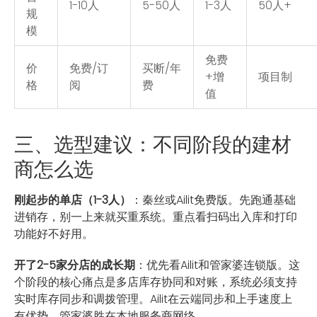
1-10人
5-50人
1-3人
50人+
规
模
免费
价
免费/订
买断/年
+增
项目制
格
阅
费
值
三、选型建议：不同阶段的建材
商怎么选
刚起步的单店（1-3人）
：秦丝或Ailit免费版。先跑通基础
进销存，别一上来就买重系统。重点看扫码出入库和打印
功能好不好用。
开了2-5家分店的成长期
：优先看Ailit和管家婆连锁版。这
个阶段的核心痛点是多店库存协同和对账，系统必须支持
实时库存同步和调拨管理。Ailit在云端同步和上手速度上
有优势，管家婆胜在本地服务商网络。