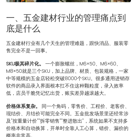
一、五金建材行业的管理痛点到
底是什么
五金建材行业有几个天生的管理难题，跟快消品、服装零
售完全不是一回事。
SKU极其碎片化。
一个膨胀螺丝，M6×50、M6×60、
M8×50就是三个SKU，加上品牌、材质、包装规格，一家
中等规模的五金店轻松突破8000个SKU。很多通用进销存
软件的商品录入界面根本扛不住这种颗粒度，录入效率
低，店员干脆凭记忆出货，账实差异越滚越大。
价格体系复杂。
同一个角码，零售价、工程价、老客价、
现结价、月结价可能完全不同。五金批发场景里还经常涉
及"按重量计价""拆零销售""整进散出"，系统如果不支持多
价格本和自动换算，开单时全靠人工心算，错价、漏价的
概率非常高。