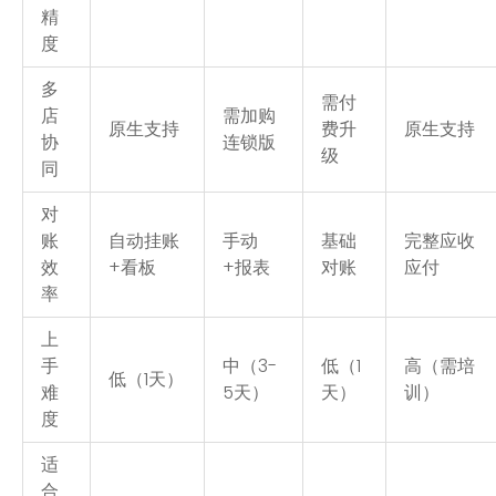
精
度
多
需付
店
需加购
原生支持
费升
原生支持
协
连锁版
级
同
对
账
自动挂账
手动
基础
完整应收
效
+看板
+报表
对账
应付
率
上
手
中（3-
低（1
高（需培
低（1天）
难
5天）
天）
训）
度
适
合