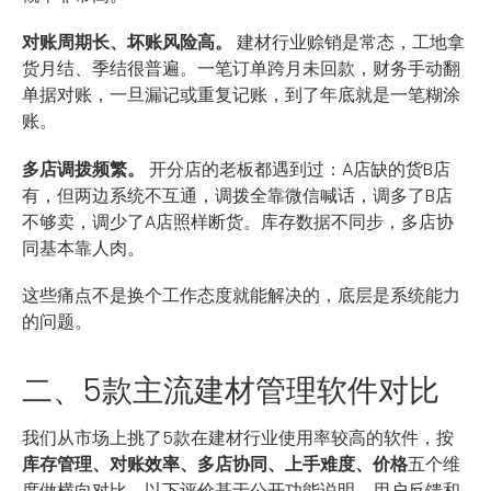
对账周期长、坏账风险高。
建材行业赊销是常态，工地拿
货月结、季结很普遍。一笔订单跨月未回款，财务手动翻
单据对账，一旦漏记或重复记账，到了年底就是一笔糊涂
账。
多店调拨频繁。
开分店的老板都遇到过：A店缺的货B店
有，但两边系统不互通，调拨全靠微信喊话，调多了B店
不够卖，调少了A店照样断货。库存数据不同步，多店协
同基本靠人肉。
这些痛点不是换个工作态度就能解决的，底层是系统能力
的问题。
二、5款主流建材管理软件对比
我们从市场上挑了5款在建材行业使用率较高的软件，按
库存管理、对账效率、多店协同、上手难度、价格
五个维
度做横向对比。以下评价基于公开功能说明、用户反馈和